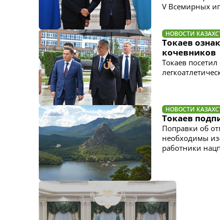
V Всемирных иг
НОВОСТИ КАЗАХС
Токаев озна
кочевников
Токаев посетил
легкоатлетичес
НОВОСТИ КАЗАХС
Токаев подп
Поправки об от
необходимы из-
работники нац