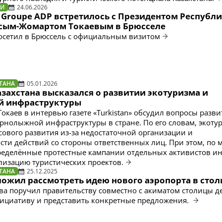
ТИ
24.06.2026
 Groupe ADP встретилось с Президентом Республ
асым-Жомартом Токаевым в Брюсселе
осетил в Брюссель с официальным визитом
ТАНА
05.01.2026
захстана высказался о развитии экотуризма и
й инфраструктуры
окаев в интервью газете «Turkistan» обсудил вопросы разви
орнолыжной инфраструктуры в стране. По его словам, экоту
сового развития из-за недостаточной организации и
сти действий со стороны ответственных лиц. При этом, по
ределённые протестные кампании отдельных активистов ин
лизацию туристических проектов.
ТАНА
25.12.2025
ложил рассмотреть идею нового аэропорта в сто
тва поручил правительству совместно с акиматом столицы д
ициативу и представить конкретные предложения.