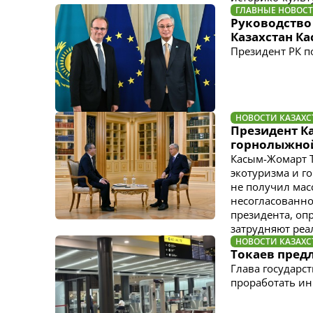
ГЛАВНЫЕ НОВОС
Руководство
Казахстан К
Президент РК п
НОВОСТИ КАЗАХС
Президент Ка
горнолыжно
Касым-Жомарт Т
экотуризма и г
не получил мас
несогласованно
президента, оп
затрудняют реа
НОВОСТИ КАЗАХС
Токаев пред
Глава государс
проработать ин