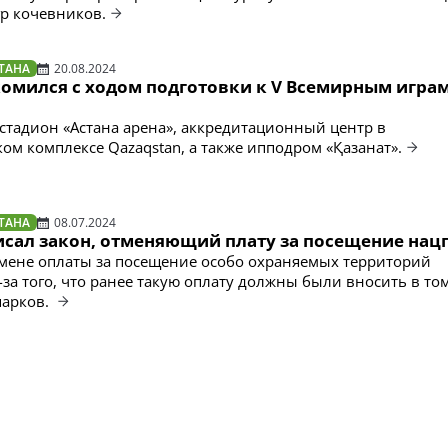
р кочевников.
ТАНА
20.08.2024
комился с ходом подготовки к V Всемирным игра
 стадион «Астана арена», аккредитационный центр в
ком комплексе Qazaqstan, а также ипподром «Қазанат».
ТАНА
08.07.2024
исал закон, отменяющий плату за посещение нац
мене оплаты за посещение особо охраняемых территорий
за того, что ранее такую оплату должны были вносить в то
парков.