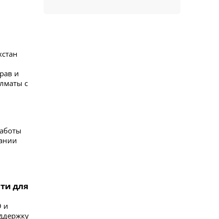
хстан
рав и
лматы с
работы
дании
ти для
О и
ддержку