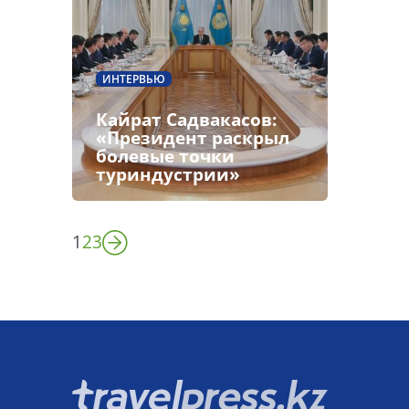
ИНТЕРВЬЮ
Кайрат Садвакасов:
«Президент раскрыл
болевые точки
туриндустрии»
1
2
3