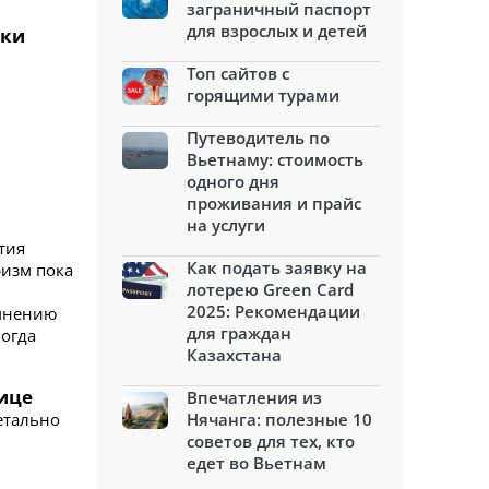
заграничный паспорт
для взрослых и детей
ики
Топ сайтов с
горящими турами
Путеводитель по
Вьетнаму: стоимость
одного дня
проживания и прайс
на услуги
тия
Как подать заявку на
ризм пока
лотерею Green Card
2025: Рекомендации
 мнению
для граждан
огда
Казахстана
лице
Впечатления из
етально
Нячанга: полезные 10
советов для тех, кто
едет во Вьетнам