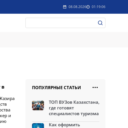
08.08.2026
01:19:06
 в
ПОПУЛЯРНЫЕ СТАТЬИ
 Жазира
ТОП ВУЗов Казахстана,
дств
где готовят
рства
специалистов туризма
кер и
цию
Как оформить