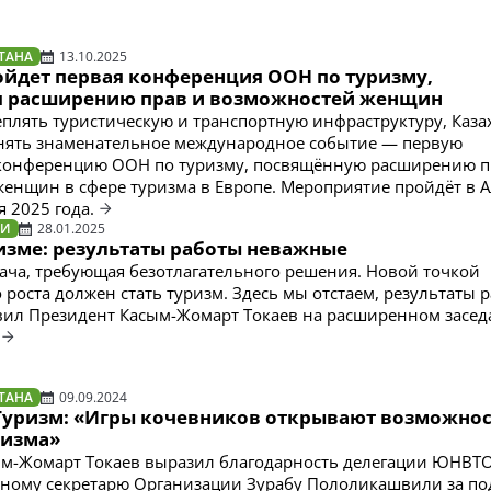
ТАНА
13.10.2025
ойдет первая конференция ООН по туризму,
 расширению прав и возможностей женщин
плять туристическую и транспортную инфраструктуру, Каза
инять знаменательное международное событие — первую
конференцию ООН по туризму, посвящённую расширению п
енщин в сфере туризма в Европе. Мероприятие пройдёт в А
я 2025 года.
ТИ
28.01.2025
ризме: результаты работы неважные
ача, требующая безотлагательного решения. Новой точкой
 роста должен стать туризм. Здесь мы отстаем, результаты 
вил Президент Касым-Жомарт Токаев на расширенном засе
ТАНА
09.09.2024
Туризм: «Игры кочевников открывают возможнос
ризма»
ым-Жомарт Токаев выразил благодарность делегации ЮНВТ
ьному секретарю Организации Зурабу Пололикашвили за по