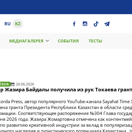
RU
KZ
МЕДИАГАЛЕРЕЯ
СОБЫТИЯ
ТЕСТЫ
ТАНА
26.06.2026
р Жазира Байдалы получила из рук Токаева грант
orda Press, автор популярного YouTube-канала Sayahat Time
ена гранта Президента Республики Казахстан в области сре
мации. Соответствующее распоряжение №304 Глава госуда
ня 2026 года. Жазира Жомартовна отмечена как контентмей
 по развитию креативной индустрии за вклад в популяриза
урного наследия и туристического потенциала Казахстана.