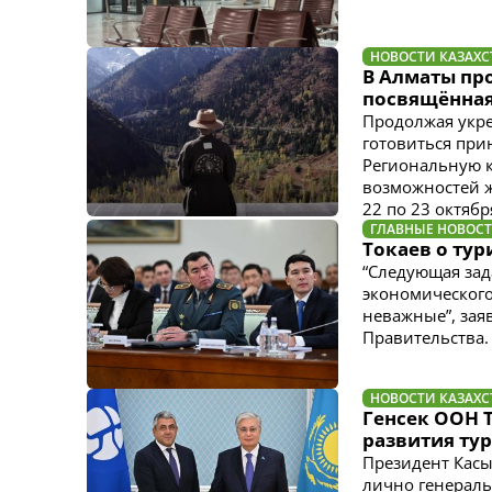
НОВОСТИ КАЗАХС
В Алматы пр
посвящённая
Продолжая укре
готовиться пр
Региональную 
возможностей ж
22 по 23 октябр
ГЛАВНЫЕ НОВОС
Токаев о ту
“Следующая зад
экономического
неважные”, зая
Правительства.
НОВОСТИ КАЗАХС
Генсек ООН 
развития ту
Президент Кас
лично генерал