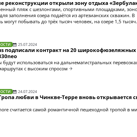
сле реконструкции открыли зону отдыха «Зербула
венный пляж с шезлонгами, спортивными площадками, зон
 для заполнения озера подаётся из артезианских скважин. В
ь могут побывать до трёх тысяч человек, на озере 1,5 тысяч
ВОСТИ
25.07.2024
rbus подписали контракт на 20 широкофюзеляжных
330neo
 будут использоваться на дальнемагистральных перевозках
маршрутах с высоким спросом
ВОСТИ
24.07.2024
Тропа любви в Чинкве-Терре вновь открывается с
'Amore считается самой романтичной пешеходной тропой в м