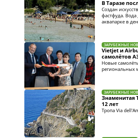
В Таразе по
Создан искусст
фастфуда. Вода
аквапарке в ден
ЗАРУБЕЖНЫЕ НО
Vietjet и Ai
самолётов A
Новые самолёты
региональных 
ЗАРУБЕЖНЫЕ НО
Знаменитая 
12 лет
Тропа Via dell