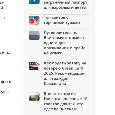
к»
заграничный паспорт
для взрослых и детей
ой
Топ сайтов с
.
горящими турами
Путеводитель по
Вьетнаму: стоимость
одного дня
проживания и прайс
 и на
на услуги
Как подать заявку на
лотерею Green Card
2025: Рекомендации
для граждан
пустя
Казахстана
ире
Впечатления из
Нячанга: полезные 10
советов для тех, кто
едет во Вьетнам