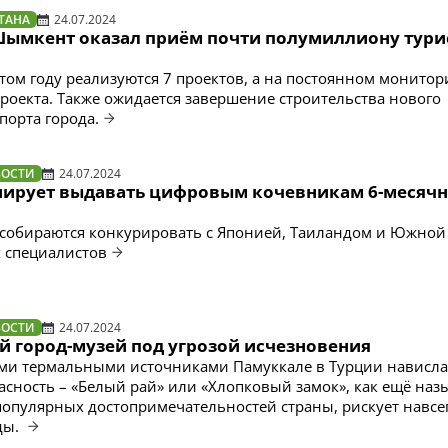
ТАНА
24.07.2024
Шымкент оказал приём почти полумиллиону тури
том году реализуются 7 проектов, а на постоянном монитор
проекта. Также ожидается завершение строительства нового
порта города.
ВОСТИ
24.07.2024
нирует выдавать цифровым кочевникам 6-месяч
 собираются конкурировать с Японией, Таиландом и Южной
 специалистов
ВОСТИ
24.07.2024
й город-музей под угрозой исчезновения
ми термальными источниками Памуккале в Турции нависла
асность – «Белый рай» или «Хлопковый замок», как ещё наз
популярных достопримечательностей страны, рискует навсе
ды.