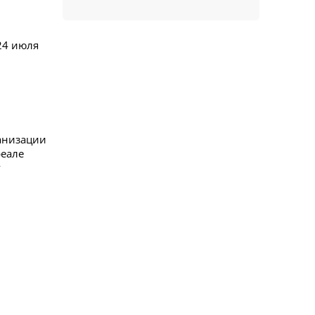
 24 июля
анизации
реале
у