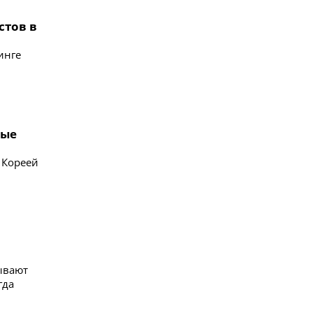
стов в
инге
ные
 Кореей
ывают
гда