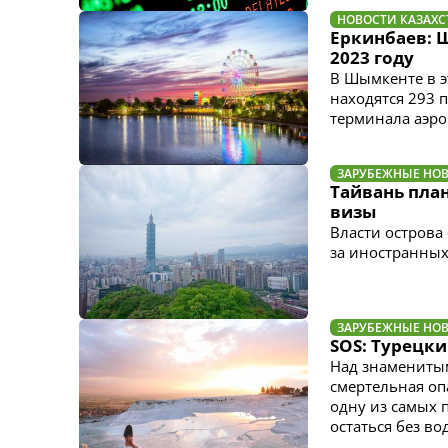
НОВОСТИ КАЗАХС
Еркинбаев: 
2023 году
В Шымкенте в э
находятся 293 
терминала аэро
ЗАРУБЕЖНЫЕ НО
Тайвань пла
визы
Власти острова
за иностранных
ЗАРУБЕЖНЫЕ НО
SOS: Турецки
Над знамениты
смертельная оп
одну из самых 
остаться без во