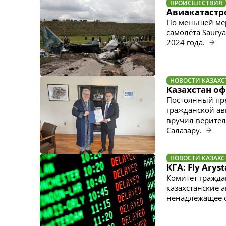
ПРОИСШЕСТВИЯ
Авиакатастро
По меньшей мер
самолёта Saurya
2024 года.
НОВОСТИ КАЗАХС
Казахстан о
Постоянный пре
гражданской ав
вручил верител
Салазару.
НОВОСТИ КАЗАХС
КГА: Fly Ary
Комитет гражда
казахстанские 
ненадлежащее о