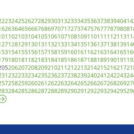
22
23
24
25
26
27
28
29
30
31
32
33
34
35
36
37
38
39
40
41
4
1
62
63
64
65
66
67
68
69
70
71
72
73
74
75
76
77
78
79
80
81
101
102
103
104
105
106
107
108
109
110
111
112
113
11
127
128
129
130
131
132
133
134
135
136
137
138
139
14
153
154
155
156
157
158
159
160
161
162
163
164
165
16
179
180
181
182
183
184
185
186
187
188
189
190
191
19
205
206
207
208
209
210
211
212
213
214
215
216
217
21
231
232
233
234
235
236
237
238
239
240
241
242
243
24
257
258
259
260
261
262
263
264
265
266
267
268
269
27
283
284
285
286
287
288
289
290
291
292
293
294
295
29