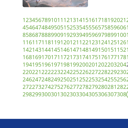
1
2
3
4
5
6
7
8
9
10
11
12
13
14
15
16
17
18
19
20
21
45
46
47
48
49
50
51
52
53
54
55
56
57
58
59
60
6
85
86
87
88
89
90
91
92
93
94
95
96
97
98
99
100
116
117
118
119
120
121
122
123
124
125
126
142
143
144
145
146
147
148
149
150
151
152
168
169
170
171
172
173
174
175
176
177
178
194
195
196
197
198
199
200
201
202
203
204
220
221
222
223
224
225
226
227
228
229
230
246
247
248
249
250
251
252
253
254
255
256
272
273
274
275
276
277
278
279
280
281
282
298
299
300
301
302
303
304
305
306
307
308