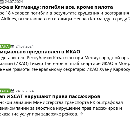
24.07.2024
фа в Катманду: погибли все, кроме пилота
е 18 человек погибли в результате крушения и возгорания
 Airlines, вылетавшего из столицы Непала Катманду в среду
ТАНА
24.07.2024
фициально представлен в ИКАО
дставитель Республики Казахстан при Международной орг
иации (ИКАО) Тимур Тлегенов в штаб-квартире ИКАО в Мон
ьные грамоты генеральному секретарю ИКАО Хуану Карлос
ТАНА
24.07.2024
stan и SCAT нарушают права пассажиров
нской авиации Министерства транспорта РК оштрафовал
авиакомпании за злостное нарушение прав пассажиров и
казание услуг при задержке рейсов.