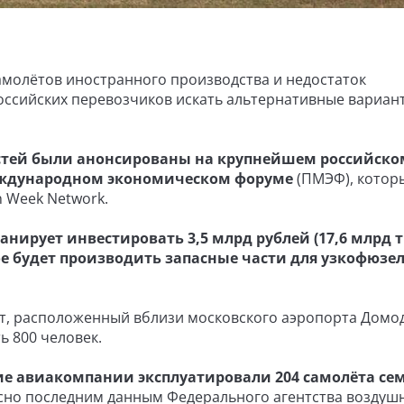
амолётов иностранного производства и недостаток
оссийских перевозчиков искать альтернативные вариан
астей были анонсированы на крупнейшем российско
еждународном экономическом форуме
(ПМЭФ), котор
 Week Network.
нирует инвестировать 3,5 млрд рублей (17,6 млрд тг
ое будет производить запасные части для узкофюз
кт, расположенный вблизи московского аэропорта Домо
ть 800 человек.
кие авиакомпании эксплуатировали 204 самолёта се
асно последним данным Федерального агентства воздуш