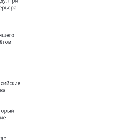
ду. При
терьера
оящего
лётов
к
ссийские
тва
оторый
ние
ran