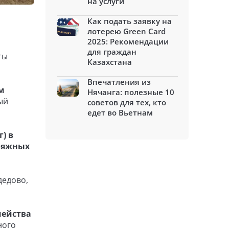
на услуги
Как подать заявку на
лотерею Green Card
2025: Рекомендации
для граждан
ты
Казахстана
Впечатления из
м
Нячанга: полезные 10
ый
советов для тех, кто
едет во Вьетнам
) в
еляжных
дедово,
мейства
ного