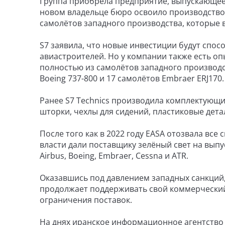
Группа приобрела предприятие, выпускающее 
новом владельце бюро освоило производство
самолётов западного производства, которые в
S7 заявила, что новые инвестиции будут спос
авиастроителей. Но у компании также есть о
полностью из самолётов западного производст
Boeing 737-800 и 17 самолётов Embraer ERJ170.
Ранее S7 Technics производила комплектующие
шторки, чехлы для сидений, пластиковые дета
После того как в 2022 году EASA отозвала все
власти дали поставщику зелёный свет на вып
Airbus, Boeing, Embraer, Cessna и ATR.
Оказавшись под давлением западных санкций,
продолжает поддерживать свой коммерческий
ограничения поставок.
На днях иранское информационное агентство 