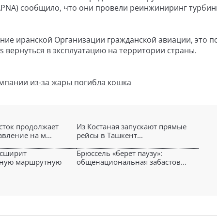
MAPNA) сообщило, что они провели реинжиниринг турби
ение иранской Организации гражданской авиации, это п
s вернуться в эксплуатацию на территории страны.
мпании из-за жары погибла кошка
сток продолжает
Из Костаная запускают прямые
вление на м...
рейсы в Ташкент...
асширит
Брюссель «берет паузу»:
ную маршрутную
общенациональная забастов...