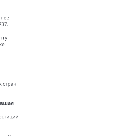
анее
737.
нту
же
х стран
ившая
вестиций