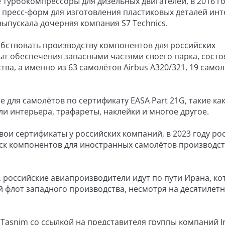
турбокомпрессоры для дизельных двигателей, в 2016 го
 пресс-форм для изготовления пластиковых деталей ин
ыпускала дочерняя компания S7 Technics.
обствовать производству компонентов для российских
пыт обеспечения запасными частями своего парка, сост
ва, а именно из 63 самолётов Airbus A320/321, 19 само
 для самолётов по сертификату EASA Part 21G, такие ка
ли интерьера, трафареты, наклейки и многое другое.
 свои сертификаты у российских компаний, в 2023 году ро
уск компонентов для иностранных самолётов производс
 российские авиапроизводители идут по пути Ирана, к
 флот западного производства, несмотря на десятилет
Tasnim со ссылкой на представителя группы компаний I