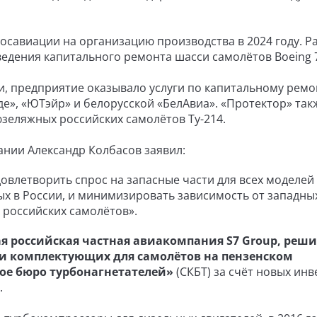
савиации на организацию производства в 2024 году. Р
едения капитального ремонта шасси самолётов Boeing 
, предприятие оказывало услуги по капитальному ремо
е», «ЮТэйр» и белорусской «БелАвиа». «Протектор» так
зеляжных российских самолётов Ту-214.
ании Александр Колбасов заявил:
овлетворить спрос на запасные части для всех моделей
х в России, и минимизировать зависимость от западны
 российских самолётов».
я российская частная авиакомпания S7 Group, реш
 и комплектующих для самолётов на пензенском
ое бюро турбонагнетателей»
(СКБТ) за счёт новых ин
.