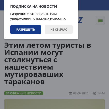
10.08.2026
18:06:22
ПОДПИСКА НА НОВОСТИ
Разрешите отправлять Вам
уведомления о важных новостях.
РАЗРЕШИТЬ
НЕ СЕЙЧАС
Новости
Зарубежные новости
Этим летом туристы в
Испании могут
столкнуться с
нашествием
мутировавших
тараканов
ЗАРУБЕЖНЫЕ НОВОСТИ
08.06.2024
14:44