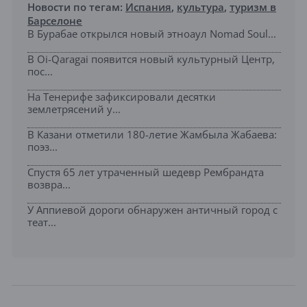
Новости по тегам:
Испания
,
культура
,
туризм в
Барселоне
В Бурабае открылся новый этноаул Nomad Soul...
В Oi-Qaragai появится новый культурный Центр,
пос...
На Тенерифе зафиксировали десятки
землетрясений у...
В Казани отметили 180-летие Жамбыла Жабаева:
поэз...
Спустя 65 лет утраченный шедевр Рембрандта
возвра...
У Аппиевой дороги обнаружен античный город с
теат...