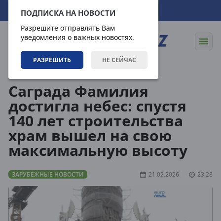
08.08.2026
17:21:24
ПОДПИСКА НА НОВОСТИ
Разрешите отправлять Вам
уведомления о важных новостях.
РАЗРЕШИТЬ
НЕ СЕЙЧАС
Новости
Зарубежные новости
Саграда Фамилия
достигла небес: спустя
140 лет строительства
храм вышел на свою
максимальную высоту
ЗАРУБЕЖНЫЕ НОВОСТИ
21.02.2026
23:28