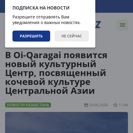
09.08.2026
16:48:50
ПОДПИСКА НА НОВОСТИ
Разрешите отправлять Вам
уведомления о важных новостях.
РАЗРЕШИТЬ
НЕ СЕЙЧАС
Новости
Новости Казахстана
В Oi-Qaragai появится
новый культурный
Центр, посвященный
кочевой культуре
Центральной Азии
НОВОСТИ КАЗАХСТАНА
03.06.2026
11:49