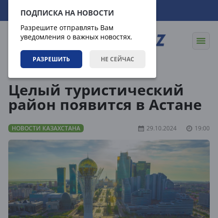
08.08.2026
07:00:35
ПОДПИСКА НА НОВОСТИ
Разрешите отправлять Вам
уведомления о важных новостях.
РАЗРЕШИТЬ
НЕ СЕЙЧАС
Новости
Новости Казахстана
Целый туристический
район появится в Астане
НОВОСТИ КАЗАХСТАНА
29.10.2024
19:00