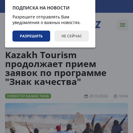
07.08.2026
10:59:07
ПОДПИСКА НА НОВОСТИ
Разрешите отправлять Вам
уведомления о важных новостях.
РАЗРЕШИТЬ
НЕ СЕЙЧАС
Новости
Новости Казахстана
Kazakh Tourism
продолжает прием
заявок по программе
"Знак качества"
НОВОСТИ КАЗАХСТАНА
29.10.2024
16:04