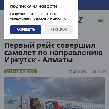
08.08.2026
14:00:15
ПОДПИСКА НА НОВОСТИ
Разрешите отправлять Вам
уведомления о важных новостях.
РАЗРЕШИТЬ
НЕ СЕЙЧАС
Новости
Главные новости
Первый рейс совершил
самолет по направлению
Иркутск - Алматы
ГЛАВНЫЕ НОВОСТИ
23.04.2024
18:00