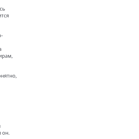
сь
ится
о-
а
ирам,
онятно,
и
 он.