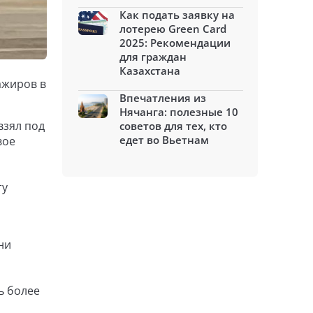
Как подать заявку на
лотерею Green Card
2025: Рекомендации
для граждан
Казахстана
ажиров в
Впечатления из
Нячанга: полезные 10
взял под
советов для тех, кто
едет во Вьетнам
вое
ту
ни
ь более