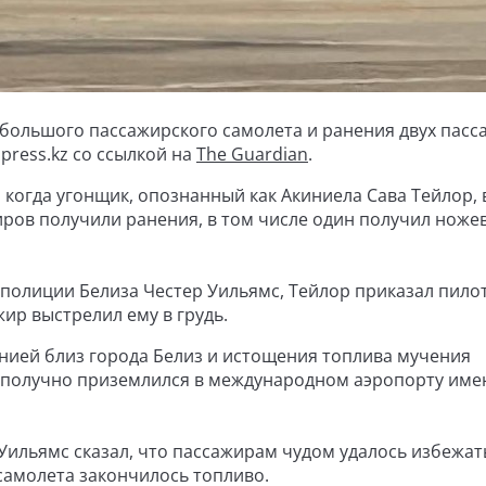
большого пассажирского самолета и ранения двух пасс
press.kz со ссылкой на
The Guardian
.
 когда угонщик, опознанный как Акиниела Сава Тейлор, 
иров получили ранения, в том числе один получил ноже
полиции Белиза Честер Уильямс, Тейлор приказал пило
жир выстрелил ему в грудь.
нией близ города Белиз и истощения топлива мучения
гополучно приземлился в международном аэропорту име
Уильямс сказал, что пассажирам чудом удалось избежат
 самолета закончилось топливо.