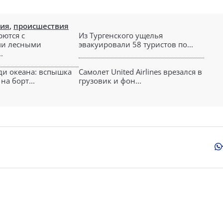
вия
,
происшествия
рются с
Из Тургенского ущелья
и лесными
эвакуировали 58 туристов по...
.
ди океана: вспышка
Самолет United Airlines врезался в
на борт...
грузовик и фон...