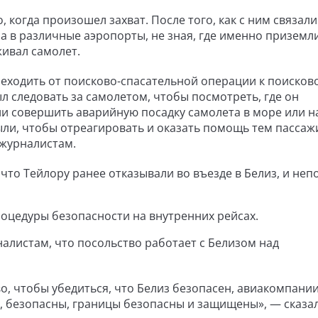
 когда произошел захват. После того, как с ним связали
 ​​в различные аэропорты, не зная, где именно приземл
живал самолет.
реходить от поисково-спасательной операции к поисков
л следовать за самолетом, чтобы посмотреть, где он
ли совершить аварийную посадку самолета в море или н
ыли, чтобы отреагировать и оказать помощь тем пассаж
 журналистам.
что Тейлору ранее отказывали во въезде в Белиз, и неп
оцедуры безопасности на внутренних рейсах.
листам, что посольство работает с Белизом над
о, чтобы убедиться, что Белиз безопасен, авиакомпани
 безопасны, границы безопасны и защищены», — сказал