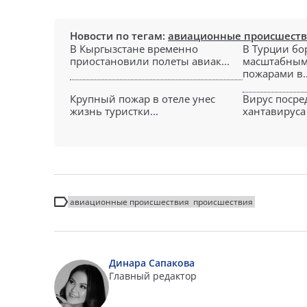
Новости по тегам:
авиационные происшест
В Кыргызстане временно
В Турции бо
приостановили полеты авиак...
масштабным
пожарами в..
Крупный пожар в отеле унес
Вирус посре
жизнь туристки...
хантавируса 
авиационные происшествия
происшествия
Динара Сапакова
Главный редактор