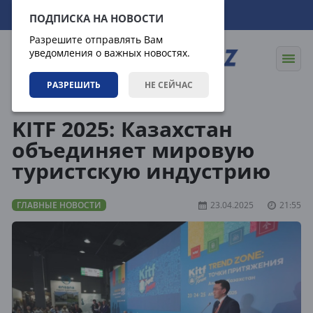
08.08.2026
22:37:42
ПОДПИСКА НА НОВОСТИ
Разрешите отправлять Вам
уведомления о важных новостях.
РАЗРЕШИТЬ
НЕ СЕЙЧАС
Новости
Главные новости
KITF 2025: Казахстан
объединяет мировую
туристскую индустрию
ГЛАВНЫЕ НОВОСТИ
23.04.2025
21:55