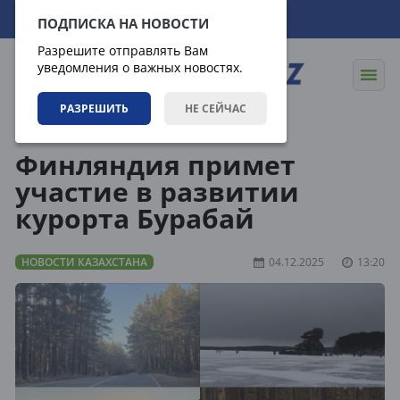
09.08.2026
14:04:16
ПОДПИСКА НА НОВОСТИ
Разрешите отправлять Вам
уведомления о важных новостях.
РАЗРЕШИТЬ
НЕ СЕЙЧАС
Новости
Новости Казахстана
Финляндия примет
участие в развитии
курорта Бурабай
НОВОСТИ КАЗАХСТАНА
04.12.2025
13:20