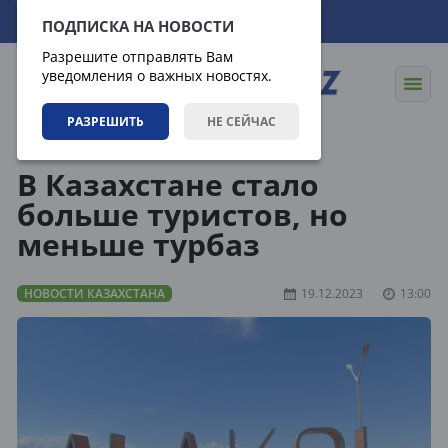
08.08.2026
12:54:15
ПОДПИСКА НА НОВОСТИ
Разрешите отправлять Вам
уведомления о важных новостях.
РАЗРЕШИТЬ
НЕ СЕЙЧАС
Новости
Новости Казахстана
В Казахстане стало
больше туристов, но
меньше турбаз
НОВОСТИ КАЗАХСТАНА
19.12.2023
13:00