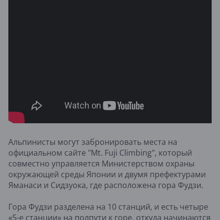
Альпинисты могут забронировать места на
официальном сайте "Mt. Fuji Climbing", который
совместно управляется Министерством охраны
окружающей среды Японии и двумя префектурами
Яманаси и Сидзуока, где расположена гора Фудзи.
Гора Фудзи разделена на 10 станций, и есть четыре
«5-е станции» на полпути к горе, откуда начинаются