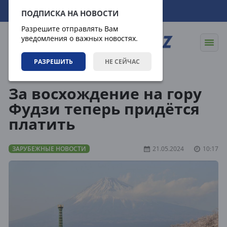
07.08.2026
15:30:34
ПОДПИСКА НА НОВОСТИ
Разрешите отправлять Вам
уведомления о важных новостях.
РАЗРЕШИТЬ
НЕ СЕЙЧАС
Новости
Зарубежные новости
За восхождение на гору
Фудзи теперь придётся
платить
ЗАРУБЕЖНЫЕ НОВОСТИ
21.05.2024
10:17