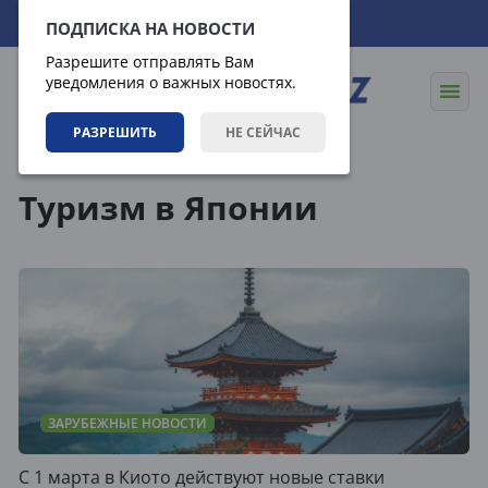
08.08.2026
15:45:31
ПОДПИСКА НА НОВОСТИ
Разрешите отправлять Вам
уведомления о важных новостях.
РАЗРЕШИТЬ
НЕ СЕЙЧАС
Теги
Туризм в Японии
ЗАРУБЕЖНЫЕ НОВОСТИ
С 1 марта в Киото действуют новые ставки