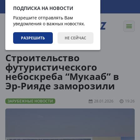
09.08.2026
09:06:20
ПОДПИСКА НА НОВОСТИ
Разрешите отправлять Вам
уведомления о важных новостях.
РАЗРЕШИТЬ
НЕ СЕЙЧАС
Новости
Зарубежные новости
Строительство
футуристического
небоскреба “Мукааб” в
Эр-Рияде заморозили
ЗАРУБЕЖНЫЕ НОВОСТИ
28.01.2026
19:26