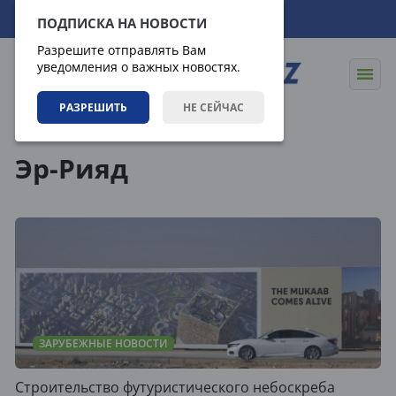
09.08.2026
19:49:16
ПОДПИСКА НА НОВОСТИ
Разрешите отправлять Вам
уведомления о важных новостях.
РАЗРЕШИТЬ
НЕ СЕЙЧАС
Теги
Эр-Рияд
ЗАРУБЕЖНЫЕ НОВОСТИ
Строительство футуристического небоскреба