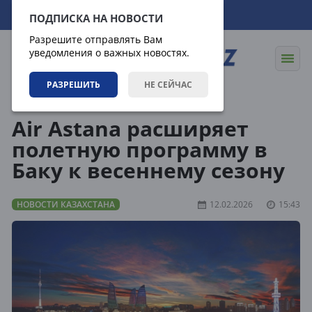
06.08.2026
12:46:39
ПОДПИСКА НА НОВОСТИ
Разрешите отправлять Вам
уведомления о важных новостях.
РАЗРЕШИТЬ
НЕ СЕЙЧАС
Новости
Новости Казахстана
Air Astana расширяет
полетную программу в
Баку к весеннему сезону
НОВОСТИ КАЗАХСТАНА
12.02.2026
15:43