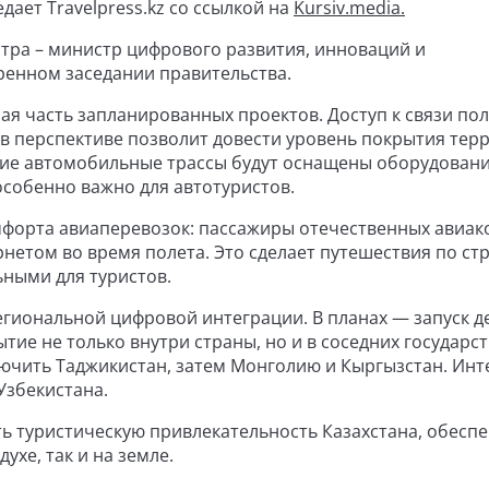
дает Travelpress.kz со ссылкой на
Kursiv.media.
тра – министр цифрового развития, инноваций и
енном заседании правительства.
шая часть запланированных проектов. Доступ к связи по
о в перспективе позволит довести уровень покрытия тер
ские автомобильные трассы будут оснащены оборудован
особенно важно для автотуристов.
форта авиаперевозок: пассажиры отечественных авиа
етом во время полета. Это сделает путешествия по стр
ными для туристов.
егиональной цифровой интеграции. В планах — запуск д
ие не только внутри страны, но и в соседних государст
чить Таджикистан, затем Монголию и Кыргызстан. Инт
Узбекистана.
ь туристическую привлекательность Казахстана, обесп
ухе, так и на земле.