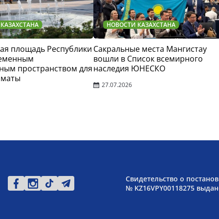
 КАЗАХСТАНА
НОВОСТИ КАЗАХСТАНА
ая площадь Республики
Сакральные места Мангистау
ременным
вошли в Список всемирного
ным пространством для
наследия ЮНЕСКО
лматы
27.07.2026
Свидетельство о постанов
№ KZ16VPY00118275 выдано