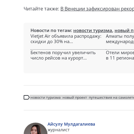
Читайте также:
В Венеции зафиксирован рекор
Новости по тегам:
новости туризма
,
новый п
Vietjet Air объявила распродажу:
Алматы полу
скидки до 30% на...
международны
Бектенов поручил увеличить
Отели миров
число рейсов на курорт...
в 11 регионах
новости туризма
новый проект
путешествия на самолет
Айсулу Мулдагалиева
журналист