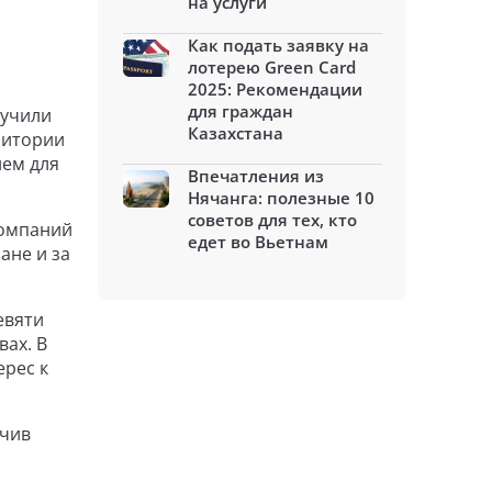
на услуги
Как подать заявку на
лотерею Green Card
2025: Рекомендации
для граждан
лучили
Казахстана
ритории
ием для
Впечатления из
Нячанга: полезные 10
советов для тех, кто
компаний
едет во Вьетнам
ане и за
евяти
вах. В
ерес к
ечив