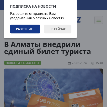
07.08.2026
21:58:23
ПОДПИСКА НА НОВОСТИ
Разрешите отправлять Вам
уведомления о важных новостях.
РАЗРЕШИТЬ
НЕ СЕЙЧАС
Новости
Новости Казахстана
В Алматы внедрили
единый билет туриста
НОВОСТИ КАЗАХСТАНА
28.05.2024
15:48