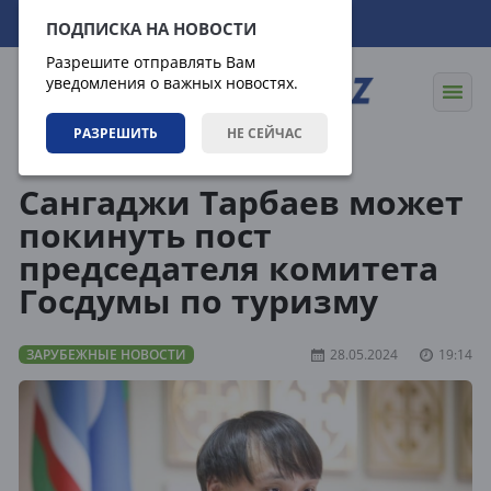
06.08.2026
07:12:32
ПОДПИСКА НА НОВОСТИ
Разрешите отправлять Вам
уведомления о важных новостях.
РАЗРЕШИТЬ
НЕ СЕЙЧАС
Новости
Зарубежные новости
Сангаджи Тарбаев может
покинуть пост
председателя комитета
Госдумы по туризму
ЗАРУБЕЖНЫЕ НОВОСТИ
28.05.2024
19:14