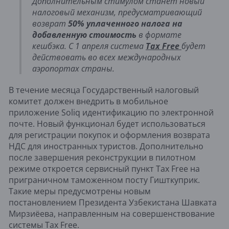
Дополнительным стимулом станет новый
налоговый механизм, предусматривающий
возврат
50% уплаченного налога на
добавленную стоимость
в формате
кешбэка. С 1 апреля система
Tax Free
будет
действовать во всех международных
аэропортах страны.
В течение месяца Государственный налоговый
комитет должен внедрить в мобильное
приложение Soliq идентификацию по электронной
почте. Новый функционал будет использоваться
для регистрации покупок и оформления возврата
НДС для иностранных туристов. Дополнительно
после завершения реконструкции в пилотном
режиме откроется сервисный пункт Tax Free на
приграничном таможенном посту Гишткуприк.
Такие меры предусмотрены новым
постановлением Президента Узбекистана Шавката
Мирзиёева, направленным на совершенствование
системы Tax Free.