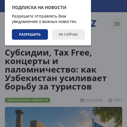
10.08.2026
15:22:49
ПОДПИСКА НА НОВОСТИ
Разрешите отправлять Вам
уведомления о важных новостях.
РАЗРЕШИТЬ
НЕ СЕЙЧАС
Новости
Зарубежные новости
Субсидии, Tax Free,
концерты и
паломничество: как
Узбекистан усиливает
борьбу за туристов
ЗАРУБЕЖНЫЕ НОВОСТИ
23.04.2026
15:51