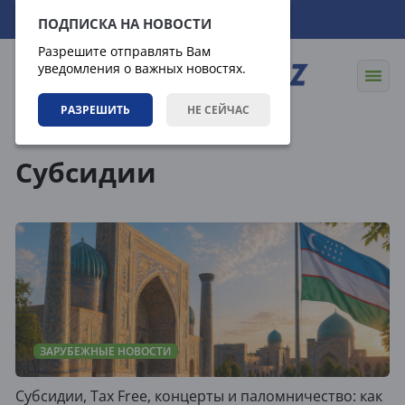
07.08.2026
17:48:57
ПОДПИСКА НА НОВОСТИ
Разрешите отправлять Вам
уведомления о важных новостях.
РАЗРЕШИТЬ
НЕ СЕЙЧАС
Теги
Субсидии
ЗАРУБЕЖНЫЕ НОВОСТИ
Субсидии, Tax Free, концерты и паломничество: как