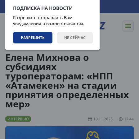
07.08.2026
20:59:45
ПОДПИСКА НА НОВОСТИ
Разрешите отправлять Вам
уведомления о важных новостях.
РАЗРЕШИТЬ
НЕ СЕЙЧАС
Статьи
Интервью
Елена Михнова о
субсидиях
туроператорам: «НПП
«Атамекен» на стадии
принятия определенных
мер»
ИНТЕРВЬЮ
10.11.2025
17:44