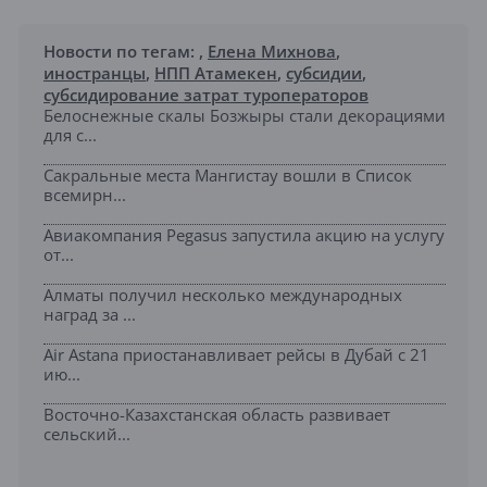
Новости по тегам:
,
Елена Михнова
,
иностранцы
,
НПП Атамекен
,
субсидии
,
субсидирование затрат туроператоров
Белоснежные скалы Бозжыры стали декорациями
для с...
Сакральные места Мангистау вошли в Список
всемирн...
Авиакомпания Pegasus запустила акцию на услугу
от...
Алматы получил несколько международных
наград за ...
Air Astana приостанавливает рейсы в Дубай с 21
ию...
Восточно-Казахстанская область развивает
сельский...