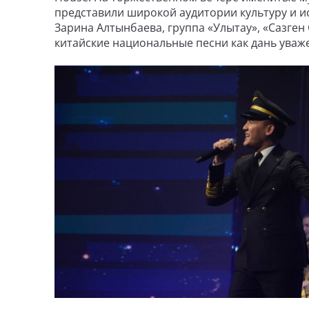
представили широкой аудитории культуру и и
Зарина Алтынбаева, группа «Улытау», «Сазген
китайские национальные песни как дань уваж