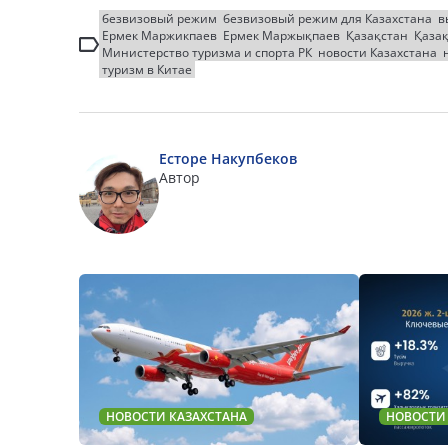
безвизовый режим
безвизовый режим для Казахстана
в
Ермек Маржикпаев
Ермек Маржықпаев
Қазақстан
Қаза
Министерство туризма и спорта РК
новости Казахстана
туризм в Китае
Есторе Накупбеков
Автор
НОВОСТИ КАЗАХСТАНА
НОВОСТИ