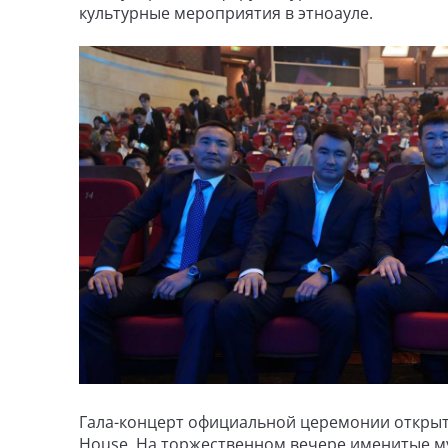
культурные мероприятия в этноауле.
Гала-концерт официальной церемонии открытия
House. На торжественном вечере именитые м