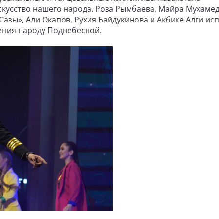
скусство нашего народа. Роза Рымбаева, Майра Мухаме
 Сазы», Али Окапов, Рухия Байдукинова и Акбике Алги ис
ения народу Поднебесной.