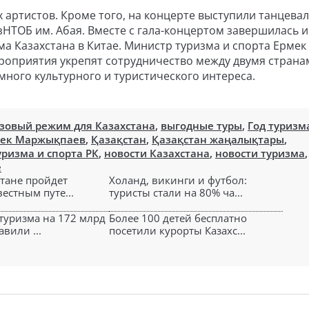
х артистов. Кроме того, на концерте выступили танцева
азНТОБ им. Абая. Вместе с гала-концертом завершилась и
а Казахстана в Китае. Министр туризма и спорта Ермек
роприятия укрепят сотрудничество между двумя страна
много культурного и туристического интереса.
зовый режим для Казахстана
,
выгодные туры
,
Год туризм
ек Маржықпаев
,
Қазақстан
,
Қазақстан жаңалықтары
,
ризма и спорта РК
,
новости Казахстана
,
новости туризма
,
е
стане пройдет
Холанд, викинги и футбол:
вестным путе...
туристы стали на 80% ча...
туризма на 172 млрд
Более 100 детей бесплатно
авили ...
посетили курорты Казахс...