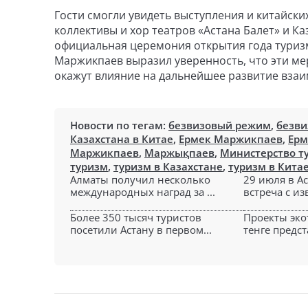
Гости смогли увидеть выступления и китайски
коллективы и хор театров «Астана Балет» и К
официальная церемония открытия года туризм
Маржикпаев выразил уверенность, что эти ме
окажут влияние на дальнейшее развитие взаи
Новости по тегам:
безвизовый режим
,
безви
Казахстана в Китае
,
Ермек Маржикпаев
,
Ерм
Маржикпаев
,
Маржықпаев
,
Министерство ту
туризм
,
туризм в Казахстане
,
туризм в Кита
Алматы получил несколько
29 июля в А
международных наград за ...
встреча с из
Более 350 тысяч туристов
Проекты эко
посетили Астану в первом...
тенге предст