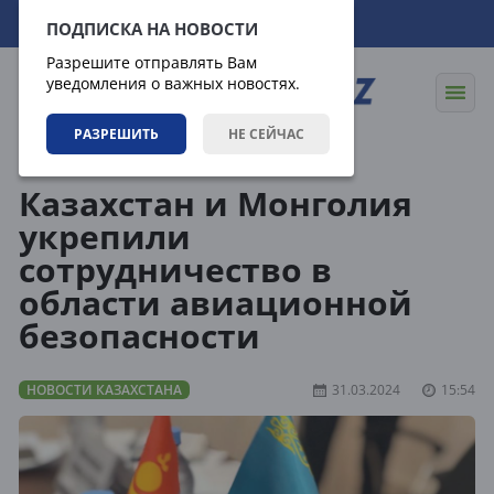
08.08.2026
03:07:53
ПОДПИСКА НА НОВОСТИ
Разрешите отправлять Вам
уведомления о важных новостях.
РАЗРЕШИТЬ
НЕ СЕЙЧАС
Новости
Новости Казахстана
Казахстан и Монголия
укрепили
сотрудничество в
области авиационной
безопасности
НОВОСТИ КАЗАХСТАНА
31.03.2024
15:54