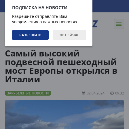
07.08.2026
03:40:30
ПОДПИСКА НА НОВОСТИ
Разрешите отправлять Вам
уведомления о важных новостях.
РАЗРЕШИТЬ
НЕ СЕЙЧАС
Новости
Зарубежные новости
Самый высокий
подвесной пешеходный
мост Европы открылся в
Италии
ЗАРУБЕЖНЫЕ НОВОСТИ
02.04.2024
09:32