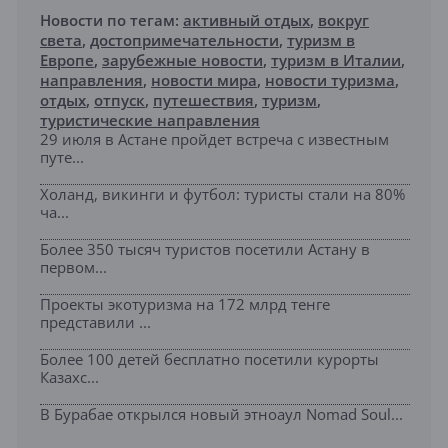
Новости по тегам:
активный отдых
,
вокруг
света
,
достопримечательности
,
туризм в
Европе
,
зарубежные новости
,
туризм в Италии
,
направления
,
новости мира
,
новости туризма
,
отдых
,
отпуск
,
путешествия
,
туризм
,
туристические направления
29 июля в Астане пройдет встреча с известным
путе...
Холанд, викинги и футбол: туристы стали на 80%
ча...
Более 350 тысяч туристов посетили Астану в
первом...
Проекты экотуризма на 172 млрд тенге
представили ...
Более 100 детей бесплатно посетили курорты
Казахс...
В Бурабае открылся новый этноаул Nomad Soul...