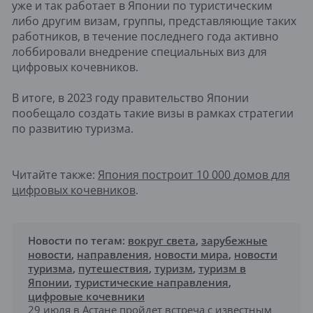
уже и так работает в Японии по туристическим
либо другим визам, группы, представляющие таких
работников, в течение последнего года активно
лоббировали внедрение специальных виз для
цифровых кочевников.
В итоге, в 2023 году правительство Японии
пообещало создать такие визы в рамках стратегии
по развитию туризма.
Читайте также:
Япония построит 10 000 домов для
цифровых кочевников
.
Новости по тегам:
вокруг света
,
зарубежные
новости
,
направления
,
новости мира
,
новости
туризма
,
путешествия
,
туризм
,
туризм в
Японии
,
туристические направления
,
цифровые кочевники
29 июля в Астане пройдет встреча с известным