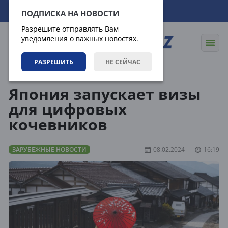
07.08.2026
23:12:59
ПОДПИСКА НА НОВОСТИ
Разрешите отправлять Вам
уведомления о важных новостях.
РАЗРЕШИТЬ
НЕ СЕЙЧАС
Новости
Зарубежные новости
Япония запускает визы
для цифровых
кочевников
ЗАРУБЕЖНЫЕ НОВОСТИ
08.02.2024
16:19