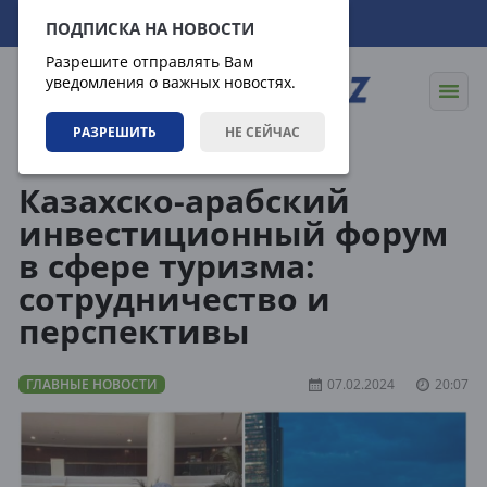
08.08.2026
23:53:14
ПОДПИСКА НА НОВОСТИ
Разрешите отправлять Вам
уведомления о важных новостях.
РАЗРЕШИТЬ
НЕ СЕЙЧАС
Новости
Главные новости
Казахско-арабский
инвестиционный форум
в сфере туризма:
сотрудничество и
перспективы
ГЛАВНЫЕ НОВОСТИ
07.02.2024
20:07