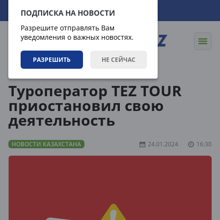
07.08.2026
18:49:36
ПОДПИСКА НА НОВОСТИ
Разрешите отправлять Вам
уведомления о важных новостях.
РАЗРЕШИТЬ
НЕ СЕЙЧАС
Новости
Новости Казахстана
Туроператор TEZ TOUR
приостановил свою
деятельность
НОВОСТИ КАЗАХСТАНА
24.01.2024
16:30