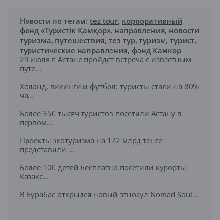
Новости по тегам:
tez tour
,
корпоративный
фонд «Туристік Қамқор»
,
направления
,
новости
туризма
,
путешествия
,
тез тур
,
туризм
,
турист
,
туристические направления
,
фонд Камкор
29 июля в Астане пройдет встреча с известным
путе...
Холанд, викинги и футбол: туристы стали на 80%
ча...
Более 350 тысяч туристов посетили Астану в
первом...
Проекты экотуризма на 172 млрд тенге
представили ...
Более 100 детей бесплатно посетили курорты
Казахс...
В Бурабае открылся новый этноаул Nomad Soul...