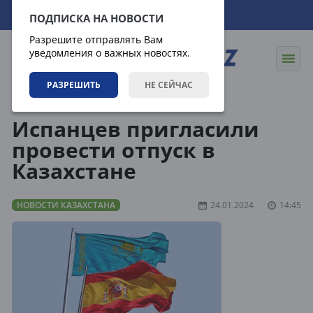
09.08.2026
17:58:11
ПОДПИСКА НА НОВОСТИ
Разрешите отправлять Вам
уведомления о важных новостях.
РАЗРЕШИТЬ
НЕ СЕЙЧАС
Новости
Новости Казахстана
Испанцев пригласили
провести отпуск в
Казахстане
НОВОСТИ КАЗАХСТАНА
24.01.2024
14:45