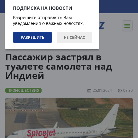
06.08.2026
22:16:29
ПОДПИСКА НА НОВОСТИ
Разрешите отправлять Вам
уведомления о важных новостях.
РАЗРЕШИТЬ
НЕ СЕЙЧАС
Новости
Происшествия
Пассажир застрял в
туалете самолета над
Индией
ПРОИСШЕСТВИЯ
25.01.2024
08:30