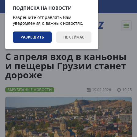
08.08.2026
22:11:35
ПОДПИСКА НА НОВОСТИ
Разрешите отправлять Вам
уведомления о важных новостях.
РАЗРЕШИТЬ
НЕ СЕЙЧАС
Новости
Зарубежные новости
С апреля вход в каньоны
и пещеры Грузии станет
дороже
ЗАРУБЕЖНЫЕ НОВОСТИ
19.02.2026
19:25