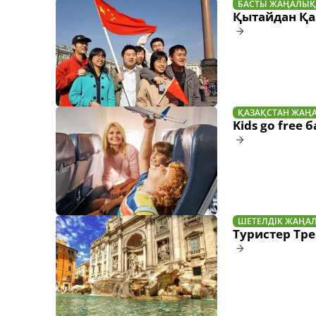
БАСТЫ ЖАҢАЛЫҚ
Қытайдан Қаз
ҚАЗАҚСТАН ЖАҢ
Kids go free
ШЕТЕЛДІК ЖАҢА
Туристер Тре