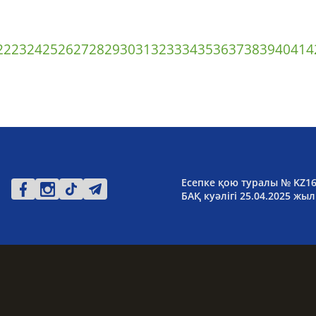
22
23
24
25
26
27
28
29
30
31
32
33
34
35
36
37
38
39
40
41
4
Есепке қою туралы № KZ1
БАҚ куәлігі 25.04.2025 жыл