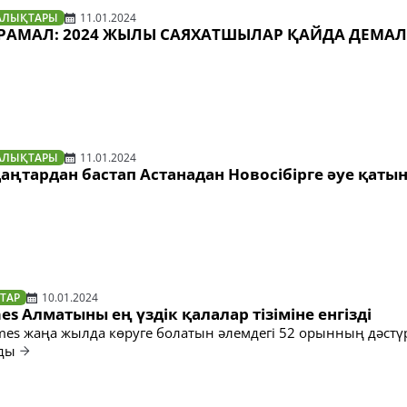
АЛЫҚТАРЫ
11.01.2024
АМАЛ: 2024 ЖЫЛЫ САЯХАТШЫЛАР ҚАЙДА ДЕМАЛ
АЛЫҚТАРЫ
11.01.2024
 қаңтардан бастап Астанадан Новосібірге әуе қаты
ТАР
10.01.2024
es Алматыны ең үздік қалалар тізіміне енгізді
imes жаңа жылда көруге болатын әлемдегі 52 орынның дәстү
ады