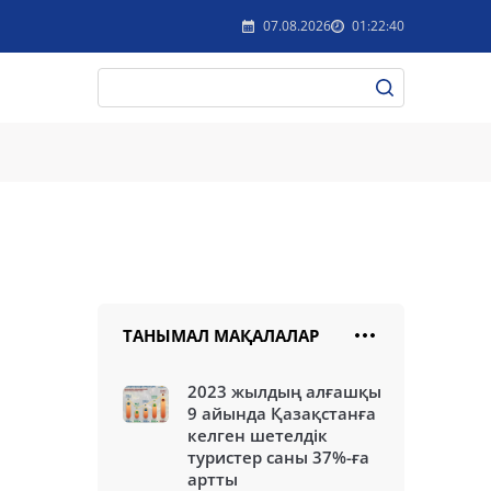
07.08.2026
01:22:40
ТАНЫМАЛ МАҚАЛАЛАР
2023 жылдың алғашқы
9 айында Қазақстанға
келген шетелдік
туристер саны 37%-ға
артты