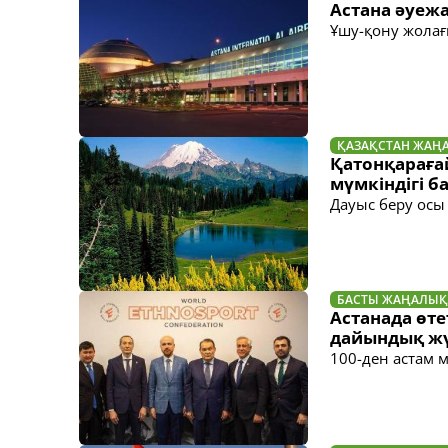
Астана әуеж
Ұшу-қону жола
ҚАЗАҚСТАН ЖАҢ
Қатонқарағай
мүмкіндігі б
Дауыс беру осы
БАСТЫ ЖАҢАЛЫҚ
Астанада өте
дайындық жү
100-ден астам 