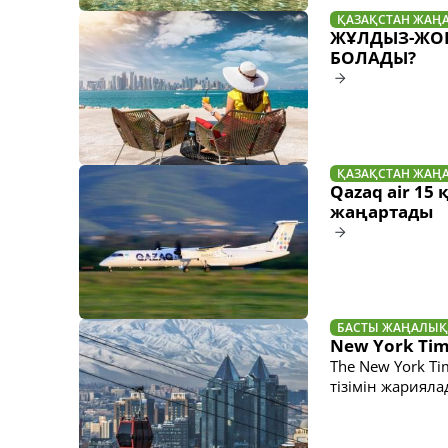
ҚАЗАҚСТАН ЖАҢ
ЖҰЛДЫЗ-ЖОР
БОЛАДЫ?
ҚАЗАҚСТАН ЖАҢ
Qazaq air 15
жаңартады
БАСТЫ ЖАҢАЛЫҚ
New York Tim
The New York T
тізімін жариял