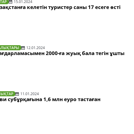
ТАР
15.01.2024
ақстанға келетін туристер саны 17 есеге өсті
АЛЫҚТАРЫ
12.01.2024
 бағдарламасымен 2000-ға жуық бала тегін ұшты
ЛЫҚТАР
11.01.2024
ви субұрқағына 1,6 млн еуро тастаған