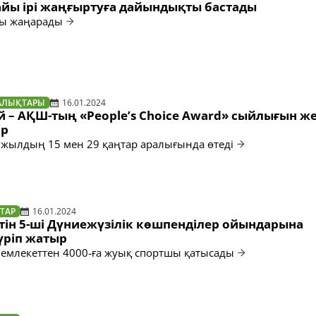
айы ірі жаңғыртуға дайындықты бастады
ғы жаңарады
АЛЫҚТАРЫ
16.01.2024
 – АҚШ-тың «People’s Choice Award» сыйлығын же
ар
 жылдың 15 мен 29 қаңтар аралығында өтеді
ТАР
16.01.2024
тін 5-ші Дүниежүзілік көшпенділер ойындарына
ріп жатыр
мемлекеттен 4000-ға жуық спортшы қатысады