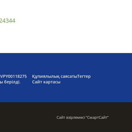
2
43
44
6VPY00118275
Құпиялылық саясаты
Тегтер
ы берілді.
Сайт картасы
Сайт әзірлемесі “
СмартСайт
”