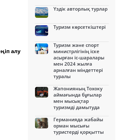
Үздік авторлық турлар
Туризм көрсеткіштері
Туризм және спорт
ңіп алу
министрлігінің іске
асырған іс-шаралары
мен 2024 жылға
арналған міндеттері
туралы
Жапонияның Тохоку
аймағында бұғылар
мен мысықтар
туризмді дамытуда
Германияда жабайы
орман мысығы
туристерді қорқытты