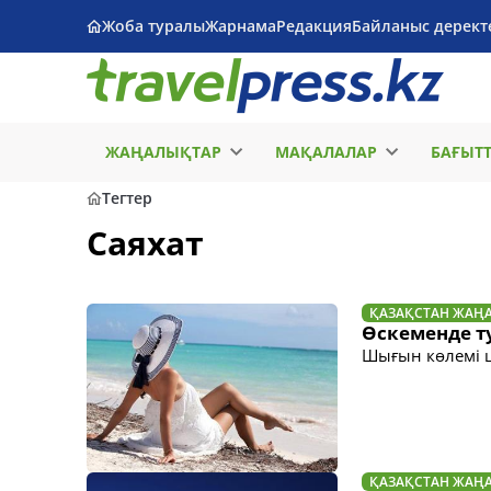
Жоба туралы
Жарнама
Редакция
Байланыс дерект
ЖАҢАЛЫҚТАР
МАҚАЛАЛАР
БАҒЫТ
Тегтер
Саяхат
ҚАЗАҚСТАН ЖАҢ
Өскеменде ту
Шығын көлемі 
ҚАЗАҚСТАН ЖАҢ