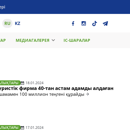
ері
RU
KZ
ТАР
МЕДИАГАЛЕРЕЯ
ІС-ШАРАЛАР
АЛЫҚТАРЫ
18.01.2024
ристік фирма 40-тан астам адамды алдаған
шамамен 100 миллион теңгені құрайды
АЛЫҚТАРЫ
17.01.2024