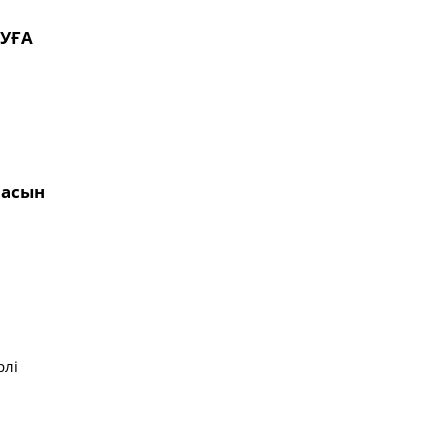
УҒА
насын
рлі