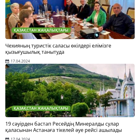
ҚАЗАҚСТАН ЖАҢАЛЫҚТАРЫ
Чехияның туристік саласы өкілдері елімізге
қызығушылық танытуда
17.04.2024
ҚАЗАҚСТАН ЖАҢАЛЫҚТАРЫ
19 сәуірден бастап Ресейдің Минералды сулар
қаласынан Астанаға тікелей әуе рейсі ашылады
17.04.2024