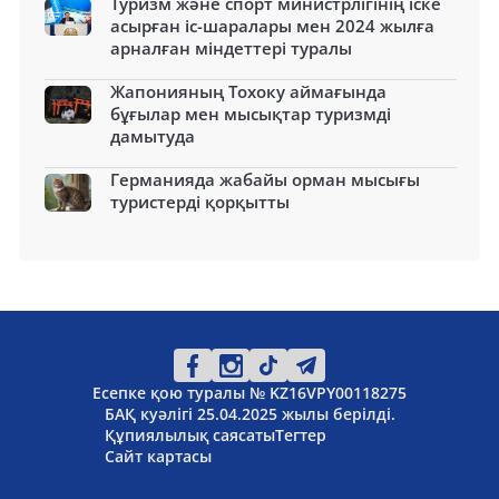
Туризм және спорт министрлігінің іске
асырған іс-шаралары мен 2024 жылға
арналған міндеттері туралы
Жапонияның Тохоку аймағында
бұғылар мен мысықтар туризмді
дамытуда
Германияда жабайы орман мысығы
туристерді қорқытты
Есепке қою туралы № KZ16VPY00118275
БАҚ куәлігі 25.04.2025 жылы берілді.
Құпиялылық саясаты
Тегтер
Сайт картасы