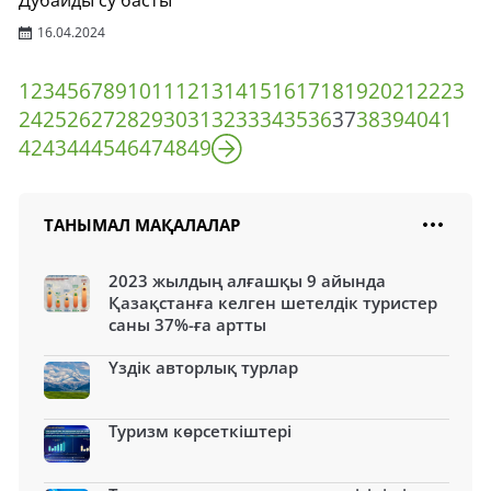
Дубайды су басты
16.04.2024
1
2
3
4
5
6
7
8
9
10
11
12
13
14
15
16
17
18
19
20
21
22
23
24
25
26
27
28
29
30
31
32
33
34
35
36
37
38
39
40
41
42
43
44
45
46
47
48
49
ТАНЫМАЛ МАҚАЛАЛАР
2023 жылдың алғашқы 9 айында
Қазақстанға келген шетелдік туристер
саны 37%-ға артты
Үздік авторлық турлар
Туризм көрсеткіштері