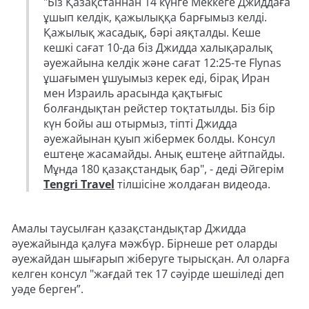
"Біз Қазақстаннан 14 күнге Меккеге Джиддаға
ұшып келдік, қажылыққа барғымыз келді.
Қажылық жасадық, бәрі аяқталды. Кеше
кешкі сағат 10-да біз Джидда халықаралық
әуежайына келдік және сағат 12:25-те Flynas
ұшағымен ұшуымыз керек еді, бірақ Иран
мен Израиль арасында қақтығыс
болғандықтан рейстер тоқтатылды. Біз бір
күн бойы аш отырмыз, тіпті Джидда
әуежайынан қуып жібермек болды. Консул
ештеңе жасамайды. Анық ештеңе айтпайды.
Мұнда 180 қазақстандық бар", - деді Әйгерім
Tengri Travel
тілшісіне жолдаған видеода.
Амалы таусылған қазақстандықтар Джидда
әуежайында қалуға мәжбүр. Бірнеше рет оларды
әуежайдан шығарып жіберуге тырысқан. Ал оларға
келген консул "жағдай тек 17 сәуірде шешіледі деп
уәде берген”.