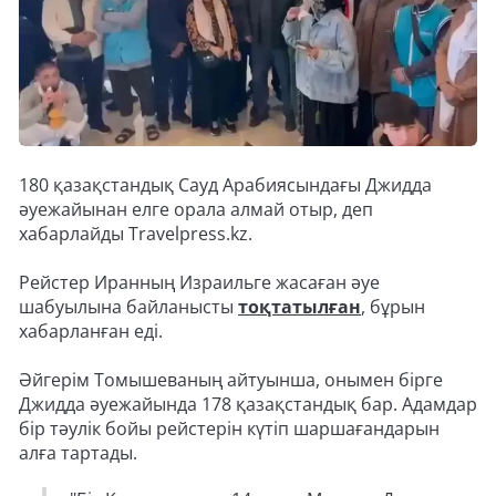
180 қазақстандық Сауд Арабиясындағы Джидда
әуежайынан елге орала алмай отыр, деп
хабарлайды Travelpress.kz.
Рейстер Иранның Израильге жасаған әуе
шабуылына байланысты
тоқтатылған
, бұрын
хабарланған еді.
Әйгерім Томышеваның айтуынша, онымен бірге
Джидда әуежайында 178 қазақстандық бар. Адамдар
бір тәулік бойы рейстерін күтіп шаршағандарын
алға тартады.