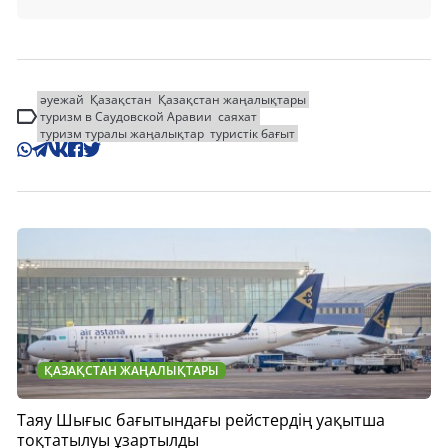
әуежай
Қазақстан
Қазақстан жаңалықтары
туризм в Саудовской Аравии
саяхат
туризм туралы жаңалықтар
туристік бағыт
ҚАЗАҚСТАН ЖАҢАЛЫҚТАРЫ
Таяу Шығыс бағытындағы рейстердің уақытша
тоқтатылуы ұзартылды