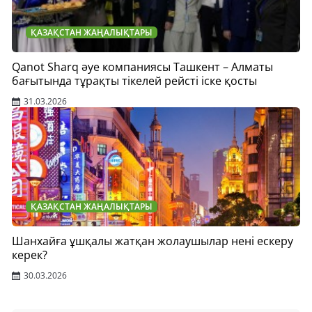
ҚАЗАҚСТАН ЖАҢАЛЫҚТАРЫ
Qanot Sharq әуе компаниясы Ташкент – Алматы
бағытында тұрақты тікелей рейсті іске қосты
31.03.2026
ҚАЗАҚСТАН ЖАҢАЛЫҚТАРЫ
Шанхайға ұшқалы жатқан жолаушылар нені ескеру
керек?
30.03.2026