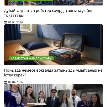
Дубайға ұшатын рейстер сәуірдің аяғына дейін
тоқтатады
01.04.2026
ҚАЗАҚСТАН ЖАҢАЛЫҚТАРЫ
Пойызда немесе вокзалда затыңызды ұмытсаңыз не
істеу керек?
01.04.2026