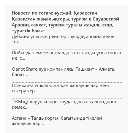
Новости по тегам:
әуежай
,
Қазақстан
,
Қазақстан жаңалықтары
,
туризм в Саудовской
Аравии
,
саяхат
,
туризм туралы жаңалықтар
,
туристік бағыт
Дубайға ұшатын рейстер сәуірдің аяғына дейін
тоқ...
Пойызда немесе вокзалда затыңызды ұмытсаңыз
не іс...
Qanot Sharq әуе компаниясы Ташкент – Алматы
бағыт...
Шанхайға ұшқалы жатқан жолаушылар нені
ескеру кер...
ТЖМ құтқарушылары тауда адасып қалғандарға
көмек...
Астана – Талдықорған бағытында тікелей
жолаушылар...