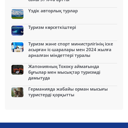
Үздік авторлық турлар
Туризм көрсеткіштері
Туризм және спорт министрлігінің іске
асырған іс-шаралары мен 2024 жылға
арналған міндеттері туралы
Жапонияның Тохоку аймағында
бұғылар мен мысықтар туризмді
дамытуда
Германияда жабайы орман мысығы
туристерді қорқытты