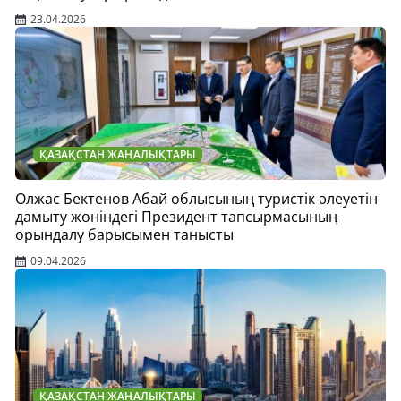
23.04.2026
ҚАЗАҚСТАН ЖАҢАЛЫҚТАРЫ
Олжас Бектенов Абай облысының туристік әлеуетін
дамыту жөніндегі Президент тапсырмасының
орындалу барысымен танысты
09.04.2026
ҚАЗАҚСТАН ЖАҢАЛЫҚТАРЫ