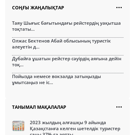
СОҢҒЫ ЖАҢАЛЫҚТАР
Таяу Шығыс бағытындағы рейстердің уақытша
тоқтаты...
Олжас Бектенов Абай облысының туристік
әлеуетін д...
Дубайға ұшатын рейстер сәуірдің аяғына дейін
тоқ...
Пойызда немесе вокзалда затыңызды
ұмытсаңыз не іс...
ТАНЫМАЛ МАҚАЛАЛАР
2023 жылдың алғашқы 9 айында
Қазақстанға келген шетелдік туристер
саны 37%-ға артты