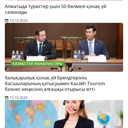
Алматыда туристер үшін 50 бөлмелі қонақ үй
салынады
16.10.2024
ҚАЗАҚСТАН ЖАҢАЛЫҚТАРЫ
Халықаралық қонақ үй брендтерінің
басшыларының қатысуымен Kazakh Tourism
бизнес-кеңесінің алғашқы отырысы өтті
15.10.2024