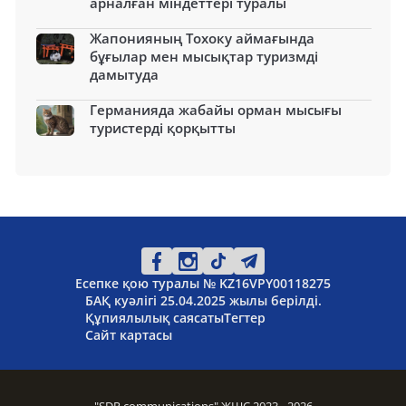
арналған міндеттері туралы
Жапонияның Тохоку аймағында
бұғылар мен мысықтар туризмді
дамытуда
Германияда жабайы орман мысығы
туристерді қорқытты
Есепке қою туралы № KZ16VPY00118275
БАҚ куәлігі 25.04.2025 жылы берілді.
Құпиялылық саясаты
Тегтер
Сайт картасы