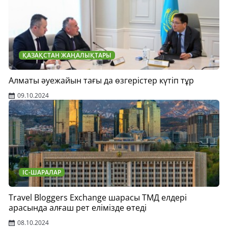
ҚАЗАҚСТАН ЖАҢАЛЫҚТАРЫ
Алматы әуежайын тағы да өзгерістер күтіп тұр
09.10.2024
ІС-ШАРАЛАР
Travel Bloggers Exchange шарасы ТМД елдері
арасында алғаш рет елімізде өтеді
08.10.2024