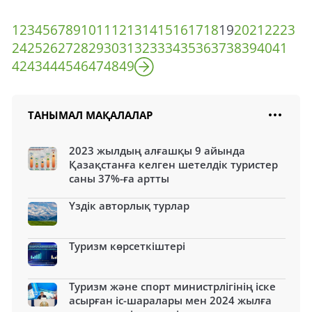
1
2
3
4
5
6
7
8
9
10
11
12
13
14
15
16
17
18
19
20
21
22
23
24
25
26
27
28
29
30
31
32
33
34
35
36
37
38
39
40
41
42
43
44
45
46
47
48
49
ТАНЫМАЛ МАҚАЛАЛАР
2023 жылдың алғашқы 9 айында
Қазақстанға келген шетелдік туристер
саны 37%-ға артты
Үздік авторлық турлар
Туризм көрсеткіштері
Туризм және спорт министрлігінің іске
асырған іс-шаралары мен 2024 жылға