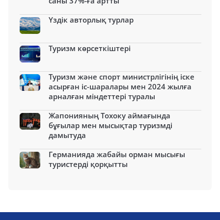
саны 37%-ға артты
Үздік авторлық турлар
Туризм көрсеткіштері
Туризм және спорт министрлігінің іске
асырған іс-шаралары мен 2024 жылға
арналған міндеттері туралы
Жапонияның Тохоку аймағында
бұғылар мен мысықтар туризмді
дамытуда
Германияда жабайы орман мысығы
туристерді қорқытты