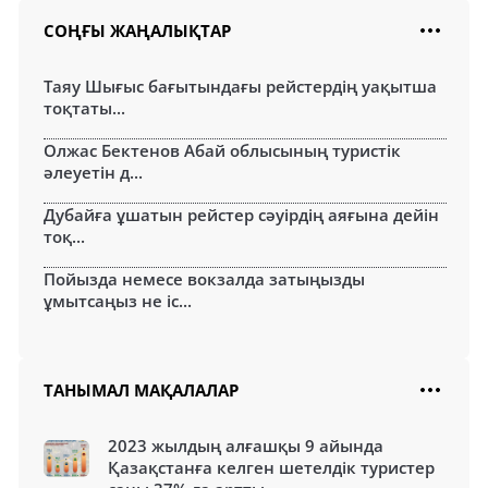
СОҢҒЫ ЖАҢАЛЫҚТАР
Таяу Шығыс бағытындағы рейстердің уақытша
тоқтаты...
Олжас Бектенов Абай облысының туристік
әлеуетін д...
Дубайға ұшатын рейстер сәуірдің аяғына дейін
тоқ...
Пойызда немесе вокзалда затыңызды
ұмытсаңыз не іс...
ТАНЫМАЛ МАҚАЛАЛАР
2023 жылдың алғашқы 9 айында
Қазақстанға келген шетелдік туристер