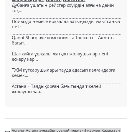
Дубайға ұшатын рейстер сәуірдің аяғына дейін
тоқ...
Пойызда немесе вокзалда затыңызды ұмытсаңыз
не іс...
Qanot Sharq әуе компаниясы Ташкент – Алматы
бағыт...
Шанхайға ұшқалы жатқан жолаушылар нені
ескеру кер...
ТЖМ құтқарушылары тауда адасып қалғандарға
көмек...
Астана – Талдықорған бағытында тікелей
жолаушылар...
Астана
Астана әуежайы
әуежай
көрнекті жерлер
Қазақстан