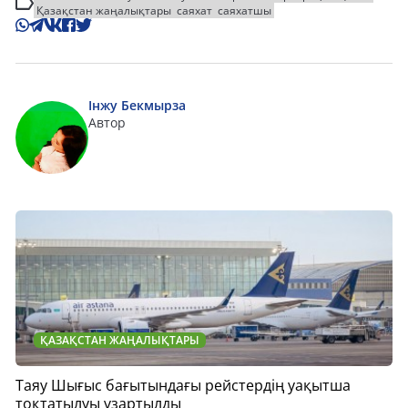
Қазақстан жаңалықтары
саяхат
саяхатшы
Інжу Бекмырза
Автор
ҚАЗАҚСТАН ЖАҢАЛЫҚТАРЫ
Таяу Шығыс бағытындағы рейстердің уақытша
тоқтатылуы ұзартылды