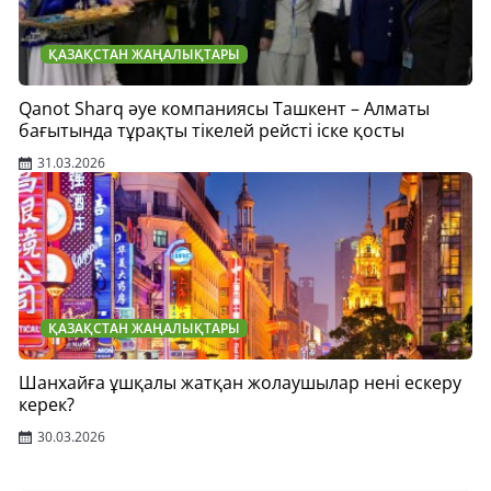
ҚАЗАҚСТАН ЖАҢАЛЫҚТАРЫ
Qanot Sharq әуе компаниясы Ташкент – Алматы
бағытында тұрақты тікелей рейсті іске қосты
31.03.2026
ҚАЗАҚСТАН ЖАҢАЛЫҚТАРЫ
Шанхайға ұшқалы жатқан жолаушылар нені ескеру
керек?
30.03.2026