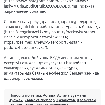
(https://www.instagram.com/p/DAsxpB_M0wx/?
igsh=MXRla2p0djQzMjk0ZQ%3D%3D&img_index=1)
жарияланған болатын.
Сонымен қатар, бұқаралық ақпарат құралдарында
тұрақ кеңістігінің қымбаттағаны туралы хабарланды
(https://tengritravel.kz/my-country/parkovka-stanet-
doroje-v-aeroportu-astanyi-549990/;
https://bes.media/news/v-aeroportu-astani-
podorozhaet-parkovka/).
Астана қаласы бойынша БҚДА департаментінің
ескертуі нәтижесінде «Нұрсұлтан Назарбаев
халықаралық әуежайы» АҚ ақылы тұрақ
аймақтарында бағаның өсуіне жол бермеу жөнінде
шаралар қабылдады.
Новости по тегам:
Астана
,
Астана әуежайы
,
әуежай
,
көрнекті жерлер
,
Қазақстан
,
Қазақстан
жаңалықтары
,
саяхат
,
саяхатшы