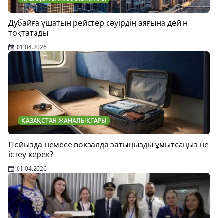
Дубайға ұшатын рейстер сәуірдің аяғына дейін
тоқтатады
01.04.2026
ҚАЗАҚСТАН ЖАҢАЛЫҚТАРЫ
Пойызда немесе вокзалда затыңызды ұмытсаңыз не
істеу керек?
01.04.2026