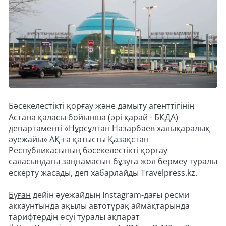
Бәсекелестікті қорғау және дамыту агенттігінің
Астана қаласы бойынша (әрі қарай - БҚДА)
департаменті «Нұрсұлтан Назарбаев халықаралық
әуежайы» АҚ-ға қатысты Қазақстан
Республикасының бәсекелестікті қорғау
саласындағы заңнамасын бұзуға жол бермеу туралы
ескерту жасады, деп хабарлайды Travelpress.kz.
Бұған
дейін әуежайдың Instagram-дағы ресми
аккаунтында ақылы автотұрақ аймақтарында
тарифтердің өсуі туралы ақпарат