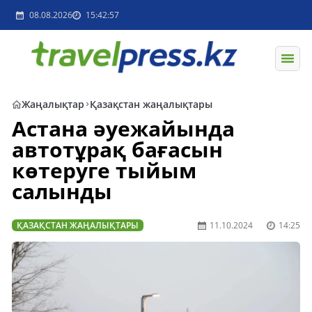
08.08.2026
15:42:57
Жаңалықтар
Қазақстан жаңалықтары
Астана әуежайында
автотұрақ бағасын
көтеруге тыйым
салынды
ҚАЗАҚСТАН ЖАҢАЛЫҚТАРЫ
11.10.2024
14:25