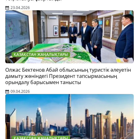
23.04.2026
ҚАЗАҚСТАН ЖАҢАЛЫҚТАРЫ
Олжас Бектенов Абай облысының туристік әлеуетін
дамыту жөніндегі Президент тапсырмасының
орындалу барысымен танысты
09.04.2026
ҚАЗАҚСТАН ЖАҢАЛЫҚТАРЫ