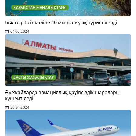
ҚАЗАҚСТАН ЖАҢАЛЫҚТАРЫ
Былтыр Есік көліне 40 мыңға жуық турист келді
04.05.2024
БАСТЫ ЖАҢАЛЫҚТАР
Әуежайларда авиациялық қауіпсіздік шаралары
күшейтіледі
30.04.2024