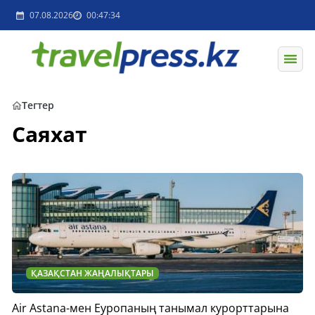
07.08.2026
00:47:34
Тегтер
Саяхат
ҚАЗАҚСТАН ЖАҢАЛЫҚТАРЫ
Air Astana-мен Еуропаның танымал курорттарына