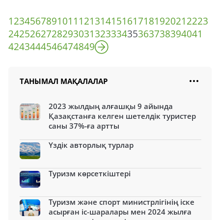
1
2
3
4
5
6
7
8
9
10
11
12
13
14
15
16
17
18
19
20
21
22
23
24
25
26
27
28
29
30
31
32
33
34
35
36
37
38
39
40
41
42
43
44
45
46
47
48
49
ТАНЫМАЛ МАҚАЛАЛАР
2023 жылдың алғашқы 9 айында
Қазақстанға келген шетелдік туристер
саны 37%-ға артты
Үздік авторлық турлар
Туризм көрсеткіштері
Туризм және спорт министрлігінің іске
асырған іс-шаралары мен 2024 жылға