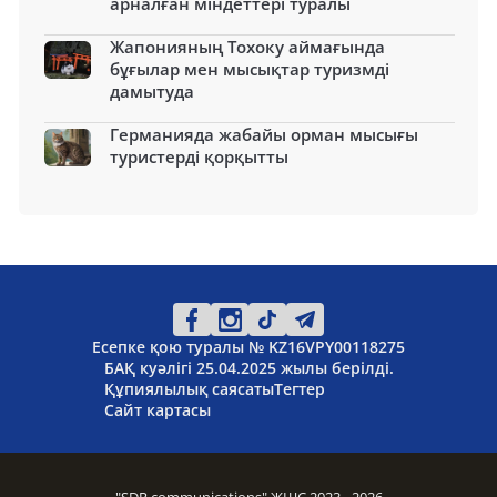
арналған міндеттері туралы
Жапонияның Тохоку аймағында
бұғылар мен мысықтар туризмді
дамытуда
Германияда жабайы орман мысығы
туристерді қорқытты
Есепке қою туралы № KZ16VPY00118275
БАҚ куәлігі 25.04.2025 жылы берілді.
Құпиялылық саясаты
Тегтер
Сайт картасы