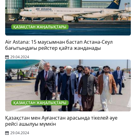
ҚАЗАҚСТАН ЖАҢАЛЫҚТАРЫ
Air Astana: 15 маусымнан бастап Астана-Сеул
бағытындағы рейстер қайта жанданады
29.04.2024
ҚАЗАҚСТАН ЖАҢАЛЫҚТАРЫ
Қазақстан мен Ауғанстан арасында тікелей әуе
рейсі ашылуы мүмкін
29.04.2024