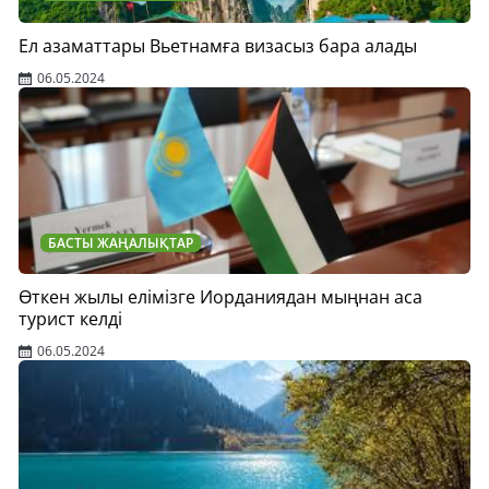
Ел азаматтары Вьетнамға визасыз бара алады
06.05.2024
БАСТЫ ЖАҢАЛЫҚТАР
Өткен жылы елімізге Иорданиядан мыңнан аса
турист келді
06.05.2024