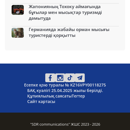
Жапонияның Тохоку аймағында
бұғылар мен мысықтар туризмді
дамытуда
Германияда жабайы орман мысығы
туристерді қорқытты
Есепке қою туралы № KZ16VPY00118275
БАҚ куәлігі 25.04.2025 жылы берілді.
Құпиялылық саясаты
Тегтер
Сайт картасы
"SDR communications" ЖШС 2023 - 2026