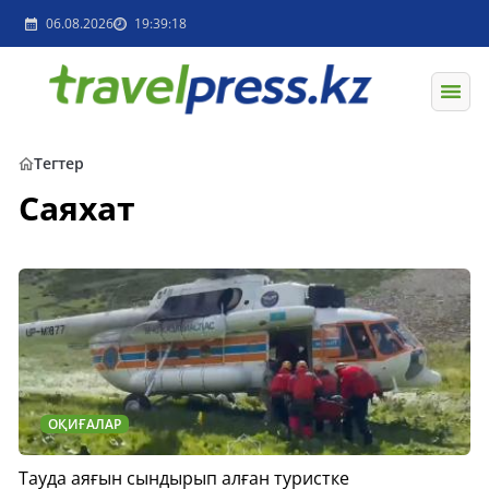
06.08.2026
19:39:18
Тегтер
Саяхат
ОҚИҒАЛАР
Тауда аяғын сындырып алған туристке