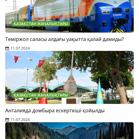
ҚАЗАҚСТАН ЖАҢАЛЫҚТАРЫ
Теміржол саласы алдағы уақытта қалай дамиды?
11.07.2024
ҚАЗАҚСТАН ЖАҢАЛЫҚТАРЫ
Анталияда домбыра ескерткіші қойылды
11.07.2024