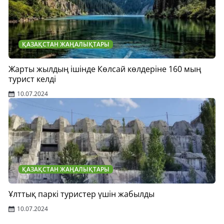
ҚАЗАҚСТАН ЖАҢАЛЫҚТАРЫ
Жарты жылдың ішінде Көлсай көлдеріне 160 мың
турист келді
10.07.2024
ҚАЗАҚСТАН ЖАҢАЛЫҚТАРЫ
Ұлттық паркі туристер үшін жабылды
10.07.2024