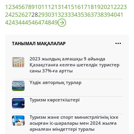
1
2
3
4
5
6
7
8
9
10
11
12
13
14
15
16
17
18
19
20
21
22
23
24
25
26
27
28
29
30
31
32
33
34
35
36
37
38
39
40
41
42
43
44
45
46
47
48
49
ТАНЫМАЛ МАҚАЛАЛАР
2023 жылдың алғашқы 9 айында
Қазақстанға келген шетелдік туристер
саны 37%-ға артты
Үздік авторлық турлар
Туризм көрсеткіштері
Туризм және спорт министрлігінің іске
асырған іс-шаралары мен 2024 жылға
арналған міндеттері туралы