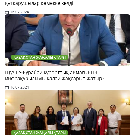
құтқарушылар көмекке келді
16.07.2024
ҚАЗАҚСТАН ЖАҢАЛЫҚТАРЫ
Щучье-Бурабай курорттық аймағының
инфрақұрылымы қалай жақсарып жатыр?
16.07.2024
ҚАЗАҚСТАН ЖАҢАЛЫҚТАРЫ