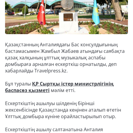
Қазақстанның Анталиядағы Бас консулдығының
бастамасымен Жамбыл Жабаев атындағы саябақта
қазақ халқының ұлттық музыкалық аспабы
домбыраға арналған ескерткіш орнатылды, деп
хабарлайды Travelpress.kz.
Бұл туралы
ҚР Сыртқы істер министрлігінің
баспасөз қызметі
мәлім етті.
Ескерткіштің ашылуы шілденің бірінші
жексенбісінде Қазақстанда кеңінен аталып өтетін
Ұлттық домбыра күніне орайластырылып отыр.
Ескерткіштің ашылу салтанатына Анталия