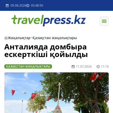
09.08.2026
05:48:50
Жаңалықтар
Қазақстан жаңалықтары
Анталияда домбыра
ескерткіші қойылды
ҚАЗАҚСТАН ЖАҢАЛЫҚТАРЫ
11.07.2024
11:10