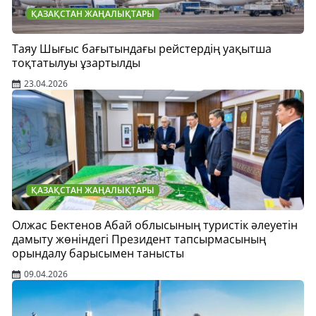
ҚАЗАҚСТАН ЖАҢАЛЫҚТАРЫ
Таяу Шығыс бағытындағы рейстердің уақытша
тоқтатылуы ұзартылды
23.04.2026
ҚАЗАҚСТАН ЖАҢАЛЫҚТАРЫ
Олжас Бектенов Абай облысының туристік әлеуетін
дамыту жөніндегі Президент тапсырмасының
орындалу барысымен танысты
09.04.2026