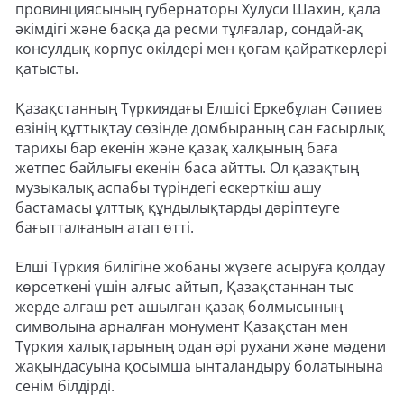
провинциясының губернаторы Хулуси Шахин, қала
әкімдігі және басқа да ресми тұлғалар, сондай-ақ
консулдық корпус өкілдері мен қоғам қайраткерлері
қатысты.
Қазақстанның Түркиядағы Елшісі Еркебұлан Сәпиев
өзінің құттықтау сөзінде домбыраның сан ғасырлық
тарихы бар екенін және қазақ халқының баға
жетпес байлығы екенін баса айтты. Ол қазақтың
музыкалық аспабы түріндегі ескерткіш ашу
бастамасы ұлттық құндылықтарды дәріптеуге
бағытталғанын атап өтті.
Елші Түркия билігіне жобаны жүзеге асыруға қолдау
көрсеткені үшін алғыс айтып, Қазақстаннан тыс
жерде алғаш рет ашылған қазақ болмысының
символына арналған монумент Қазақстан мен
Түркия халықтарының одан әрі рухани және мәдени
жақындасуына қосымша ынталандыру болатынына
сенім білдірді.