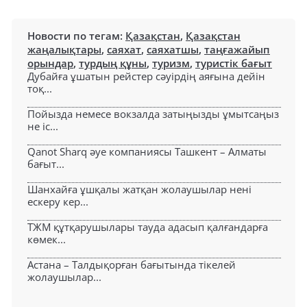
Новости по тегам:
Қазақстан
,
Қазақстан
жаңалықтары
,
саяхат
,
саяхатшы
,
таңғажайып
орындар
,
турдың құны
,
туризм
,
туристік бағыт
Дубайға ұшатын рейстер сәуірдің аяғына дейін
тоқ...
Пойызда немесе вокзалда затыңызды ұмытсаңыз
не іс...
Qanot Sharq әуе компаниясы Ташкент – Алматы
бағыт...
Шанхайға ұшқалы жатқан жолаушылар нені
ескеру кер...
ТЖМ құтқарушылары тауда адасып қалғандарға
көмек...
Астана – Талдықорған бағытында тікелей
жолаушылар...