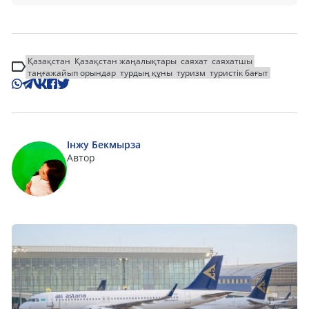
Қазақстан
Қазақстан жаңалықтары
саяхат
саяхатшы
таңғажайып орындар
турдың құны
туризм
туристік бағыт
Інжу Бекмырза
Автор