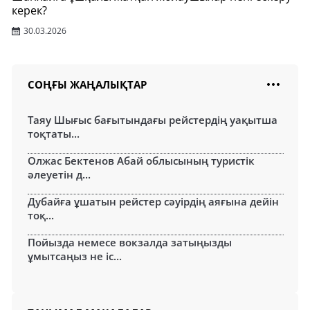
керек?
30.03.2026
СОҢҒЫ ЖАҢАЛЫҚТАР
Таяу Шығыс бағытындағы рейстердің уақытша
тоқтаты...
Олжас Бектенов Абай облысының туристік
әлеуетін д...
Дубайға ұшатын рейстер сәуірдің аяғына дейін
тоқ...
Пойызда немесе вокзалда затыңызды
ұмытсаңыз не іс...