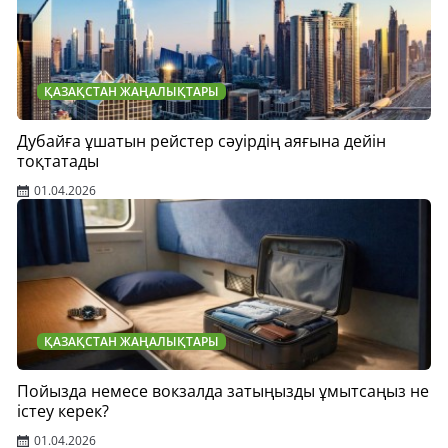
ҚАЗАҚСТАН ЖАҢАЛЫҚТАРЫ
Дубайға ұшатын рейстер сәуірдің аяғына дейін
тоқтатады
01.04.2026
ҚАЗАҚСТАН ЖАҢАЛЫҚТАРЫ
Пойызда немесе вокзалда затыңызды ұмытсаңыз не
істеу керек?
01.04.2026