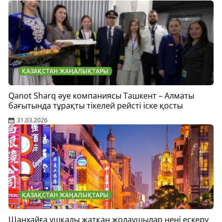
ҚАЗАҚСТАН ЖАҢАЛЫҚТАРЫ
Qanot Sharq әуе компаниясы Ташкент – Алматы
бағытында тұрақты тікелей рейсті іске қосты
31.03.2026
ҚАЗАҚСТАН ЖАҢАЛЫҚТАРЫ
Шанхайға ұшқалы жатқан жолаушылар нені ескеру