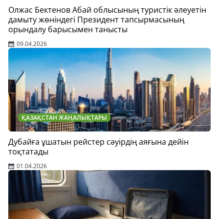
Олжас Бектенов Абай облысының туристік әлеуетін
дамыту жөніндегі Президент тапсырмасының
орындалу барысымен танысты
09.04.2026
ҚАЗАҚСТАН ЖАҢАЛЫҚТАРЫ
Дубайға ұшатын рейстер сәуірдің аяғына дейін
тоқтатады
01.04.2026