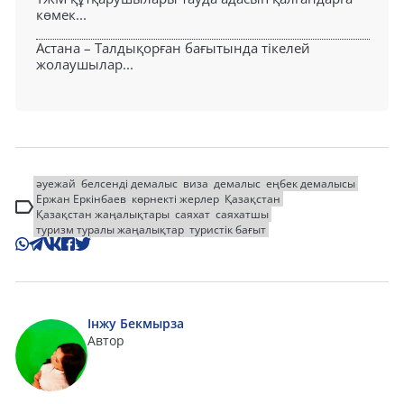
көмек...
Астана – Талдықорған бағытында тікелей
жолаушылар...
әуежай
белсенді демалыс
виза
демалыс
еңбек демалысы
Ержан Еркінбаев
көрнекті жерлер
Қазақстан
Қазақстан жаңалықтары
саяхат
саяхатшы
туризм туралы жаңалықтар
туристік бағыт
Інжу Бекмырза
Автор