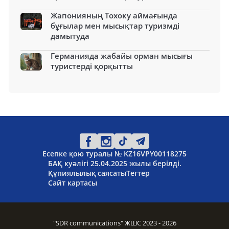
Жапонияның Тохоку аймағында
бұғылар мен мысықтар туризмді
дамытуда
Германияда жабайы орман мысығы
туристерді қорқытты
Есепке қою туралы № KZ16VPY00118275
БАҚ куәлігі 25.04.2025 жылы берілді.
Құпиялылық саясаты
Тегтер
Сайт картасы
"SDR communications" ЖШС 2023 - 2026