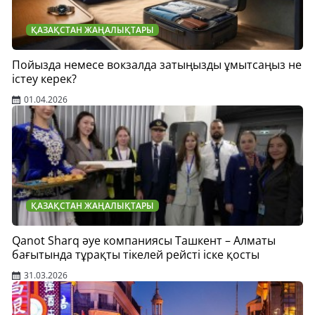
ҚАЗАҚСТАН ЖАҢАЛЫҚТАРЫ
Пойызда немесе вокзалда затыңызды ұмытсаңыз не
істеу керек?
01.04.2026
ҚАЗАҚСТАН ЖАҢАЛЫҚТАРЫ
Qanot Sharq әуе компаниясы Ташкент – Алматы
бағытында тұрақты тікелей рейсті іске қосты
31.03.2026