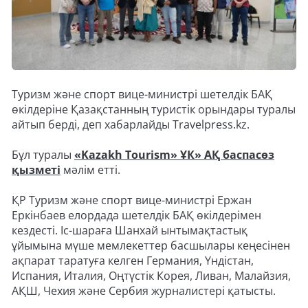
Туризм және спорт вице-министрі шетелдік БАҚ
өкілдеріне Қазақстанның туристік орындары туралы
айтып берді, деп хабарлайды Travelpress.kz.
Бұл туралы
«Kazakh Tourism» ҰК» АҚ баспасөз
қызметі
мәлім етті.
ҚР Туризм және спорт вице-министрі Ержан
Еркінбаев елордада шетелдік БАҚ өкілдерімен
кездесті. Іс-шараға Шанхай ынтымақтастық
ұйымына мүше мемлекеттер басшылары кеңесінен
ақпарат таратуға келген Германия, Үндістан,
Испания, Италия, Оңтүстік Корея, Ливан, Малайзия,
АҚШ, Чехия және Сербия журналистері қатысты.