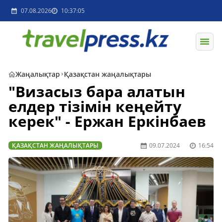
07.08.2026
10:37:05
Жаңалықтар
Қазақстан жаңалықтары
"Визасыз бара алатын
елдер тізімін кеңейту
керек" - Ержан Еркінбаев
ҚАЗАҚСТАН ЖАҢАЛЫҚТАРЫ
09.07.2024
16:54