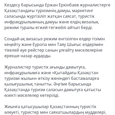
Кездесу барысында Ержан Еркінбаев журналистерге
Қазақстандағы туризмнің дамуы, маркетинг
саласында жүргізіліп жатқан саясат, туристік
инфрақұрылымның дамуы және елдің визалық
режимі туралы егжей-тегжейлі айтып берді.
Сондай-ақ визасыз режим енгізілген елдер тізімін
кеңейту және Еуропа мен Таяу Шығыс елдерімен
тікелей әуе рейстер санын ұлғайту мәселелеріне
ерекше назар аударды.
Журналистер туристік ағынды дамытуға,
инфрақұрылымға және «Қытайдағы Қазақстан
туризмі жылын» өткізу жөніндегі бастамаларға
қызығушылық танытты. Әңгіме барысында
Қазақстанда туризм саласын дамытуға қатысты
өзекті мәселелер көтерілді.
Жиынға қатысушылар Қазақстанның туристік
әлеуеті, туристер мен саяхатшылардың мүдделері,