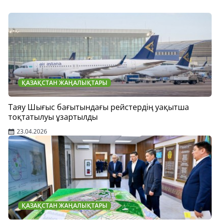
ҚАЗАҚСТАН ЖАҢАЛЫҚТАРЫ
Таяу Шығыс бағытындағы рейстердің уақытша
тоқтатылуы ұзартылды
23.04.2026
ҚАЗАҚСТАН ЖАҢАЛЫҚТАРЫ