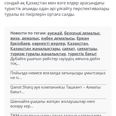
сондай-ақ Қазақстан мен өзге елдер арасындағы
туристік ағымды одан әрі ұлғайту перспективалары
туралы өз пікірлерін ортаға салды.
Новости по тегам:
әуежай
,
белсенді демалыс
,
виза
,
демалыс
,
еңбек демалысы
,
Ержан
Еркінбаев
,
көрнекті жерлер
,
Қазақстан
,
Қазақстан жаңалықтары
,
саяхат
,
саяхатшы
,
туризм туралы жаңалықтар
,
туристік бағыт
Дубайға ұшатын рейстер сәуірдің аяғына дейін
тоқ...
Пойызда немесе вокзалда затыңызды ұмытсаңыз
не іс...
Qanot Sharq әуе компаниясы Ташкент – Алматы
бағыт...
Шанхайға ұшқалы жатқан жолаушылар нені
ескеру кер...
ТЖМ құтқарушылары тауда адасып қалғандарға