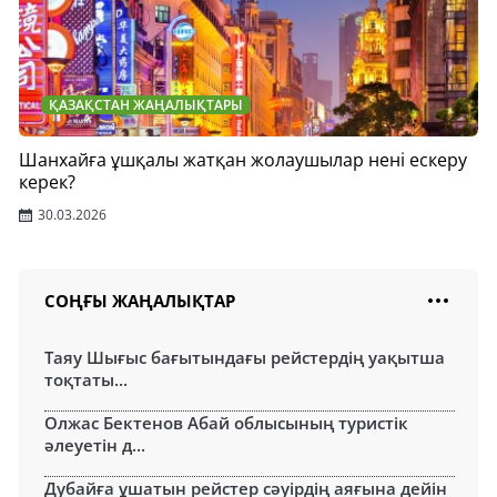
ҚАЗАҚСТАН ЖАҢАЛЫҚТАРЫ
Шанхайға ұшқалы жатқан жолаушылар нені ескеру
керек?
30.03.2026
СОҢҒЫ ЖАҢАЛЫҚТАР
Таяу Шығыс бағытындағы рейстердің уақытша
тоқтаты...
Олжас Бектенов Абай облысының туристік
әлеуетін д...
Дубайға ұшатын рейстер сәуірдің аяғына дейін