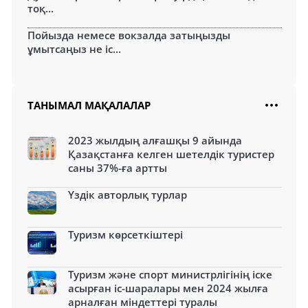
тоқ...
Пойызда немесе вокзалда затыңызды
ұмытсаңыз не іс...
ТАНЫМАЛ МАҚАЛАЛАР
2023 жылдың алғашқы 9 айында
Қазақстанға келген шетелдік туристер
саны 37%-ға артты
Үздік авторлық турлар
Туризм көрсеткіштері
Туризм және спорт министрлігінің іске
асырған іс-шаралары мен 2024 жылға
арналған міндеттері туралы