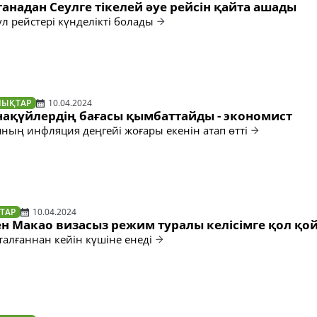
станадан Сеулге тікелей әуе рейсін қайта ашады
л рейстері күнделікті болады
ЛЫҚТАР
10.04.2024
нақүйлердің бағасы қымбаттайды - экономист
ның инфляция деңгейі жоғары екенін атап өтті
ТАР
10.04.2024
ен Макао визасыз режим туралы келісімге қол қо
талғаннан кейін күшіне енеді