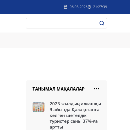
06.08.2026
21:27:39
ТАНЫМАЛ МАҚАЛАЛАР
2023 жылдың алғашқы
9 айында Қазақстанға
келген шетелдік
туристер саны 37%-ға
артты