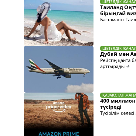
ШЕТЕЛДІК ЖАҢА
Таиланд Оңт
бірыңғай виз
Бастаманы Таил
ШЕТЕЛДІК ЖАҢА
Дубай мен А
Рейстің қайта б
арттырады
ҚАЗАҚСТАН ЖАҢ
400 миллион:
түсіреді
Түсірілім келес