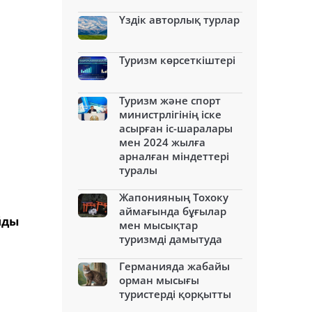
Үздік авторлық турлар
Туризм көрсеткіштері
Туризм және спорт
министрлігінің іске
асырған іс-шаралары
мен 2024 жылға
арналған міндеттері
туралы
Жапонияның Тохоку
аймағында бұғылар
йды
мен мысықтар
туризмді дамытуда
Германияда жабайы
орман мысығы
туристерді қорқытты