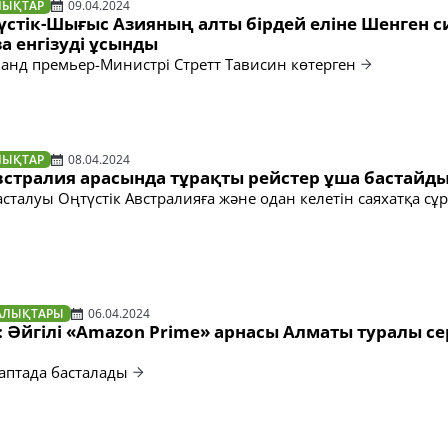
ЛЫҚТАР
09.04.2024
үстік-Шығыс Азияның алты бірдей еліне Шенген 
а енгізуді ұсынды
анд премьер-Министрі Стретт Тависин көтерген
ЛЫҚТАР
08.04.2024
встралия арасында тұрақты рейстер ұша бастайд
асталуы Оңтүстік Австралияға және одан келетін саяхатқа с
АЛЫҚТАРЫ
06.04.2024
 Әйгілі «Amazon Prime» арнасы Алматы туралы с
і аптада басталады