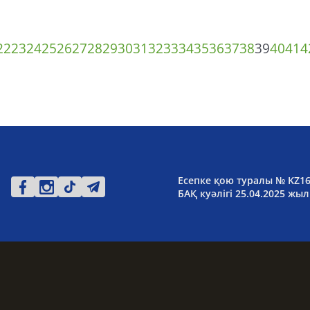
22
23
24
25
26
27
28
29
30
31
32
33
34
35
36
37
38
39
40
41
4
Есепке қою туралы № KZ1
БАҚ куәлігі 25.04.2025 жыл