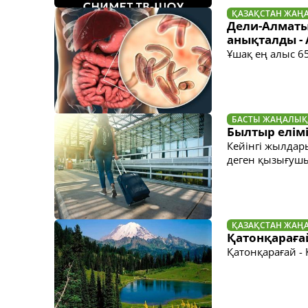
ҚАЗАҚСТАН ЖАҢ
Дели-Алматы
анықталды - A
Ұшақ ең алыс 6
БАСТЫ ЖАҢАЛЫҚ
Былтыр елімі
Кейінгі жылдары
деген қызығуш
ҚАЗАҚСТАН ЖАҢ
Қатонқараға
Қатонқарағай - 