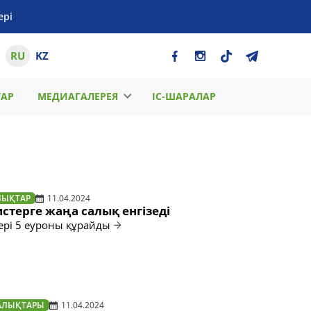
ері
RU
KZ
ТАР
МЕДИАГАЛЕРЕЯ
ІС-ШАРАЛАР
ЛЫҚТАР
11.04.2024
стерге жаңа салық енгізеді
рі 5 еуроны құрайды
АЛЫҚТАРЫ
11.04.2024