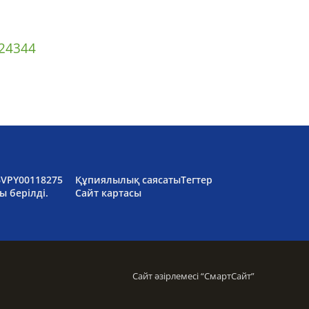
2
43
44
6VPY00118275
Құпиялылық саясаты
Тегтер
ы берілді.
Сайт картасы
Сайт әзірлемесі “
СмартСайт
”