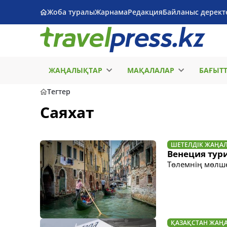
Жоба туралы
Жарнама
Редакция
Байланыс дерект
ЖАҢАЛЫҚТАР
МАҚАЛАЛАР
БАҒЫТ
Тегтер
Саяхат
ШЕТЕЛДІК ЖАҢА
Венеция тури
Төлемнің мөлше
ҚАЗАҚСТАН ЖАҢ