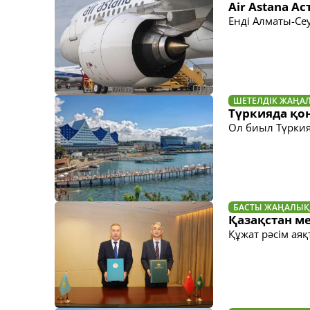
Air Astana А
Енді Алматы-Сеу
ШЕТЕЛДІК ЖАҢА
Түркияда қо
Ол биыл Түркия
БАСТЫ ЖАҢАЛЫҚ
Қазақстан м
Құжат рәсім аяқ