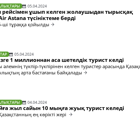
АЛЫҚТАРЫ
05.04.2024
 рейсімен ұшып келген жолаушыдан тырысқақ
ir Astana түсініктеме берді
5-ші тұраққа қойылды
ТАР
05.04.2024
зге 1 миллионнан аса шетелдік турист келді
 әлемнің түкпір-түкпірінен келген туристер арасында Қазақ
ылықтың арта бастағаны байқалады
АЛЫҚТАРЫ
04.04.2024
йға жыл сайын 10 мыңға жуық турист келеді
Қазақстанның ең көрікті жері