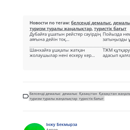
Новости по тегам:
белсенді демалыс
,
демалы
туризм туралы жаңалықтар
,
туристік бағыт
Дубайға ұшатын рейстер сәуірдің
Пойызда нем
аяғына дейін тоқ...
затыңызды ұм
Шанхайға ұшқалы жатқан
ТЖМ құтқар
жолаушылар нені ескеру кер...
адасып қалға
белсенді демалыс
демалыс
Қазақстан
Қазақстан жаңал
туризм туралы жаңалықтар
туристік бағыт
Інжу Бекмырза
Автор