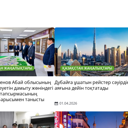
АН ЖАҢАЛЫҚТАРЫ
ҚАЗАҚСТАН ЖАҢАЛЫҚТАРЫ
тенов Абай облысының
Дубайға ұшатын рейстер сәуірді
еуетін дамыту жөніндегі
аяғына дейін тоқтатады
 тапсырмасының
барысымен танысты
01.04.2026