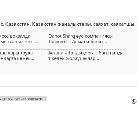
с
,
Қазақстан
,
Қазақстан жаңалықтары
,
саяхат
,
саяхатшы
,
есе вокзалда
Qanot Sharq әуе компаниясы
ытсаңыз не іс...
Ташкент – Алматы бағыт...
ушылары тауда
Астана – Талдықорған бағытында
ндарға көмек...
тікелей жолаушылар...
ықтары
саяхат
саяхатшы