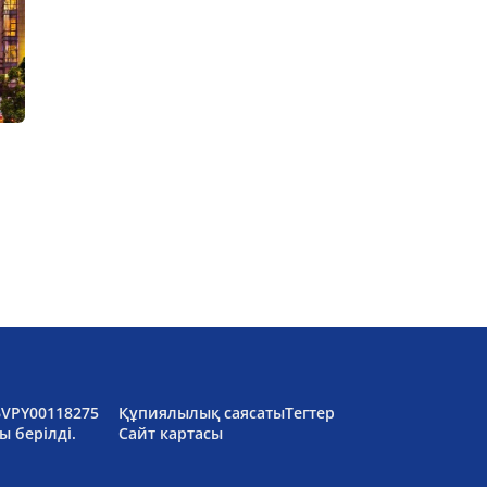
6VPY00118275
Құпиялылық саясаты
Тегтер
ы берілді.
Сайт картасы