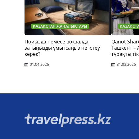
ҚАЗАҚСТАН ЖАҢАЛЫҚТАРЫ
ҚАЗАҚСТ
Пойызда немесе вокзалда
Qanot Shar
затыңызды ұмытсаңыз не істеу
Ташкент –
керек?
тұрақты тік
01.04.2026
31.03.2026