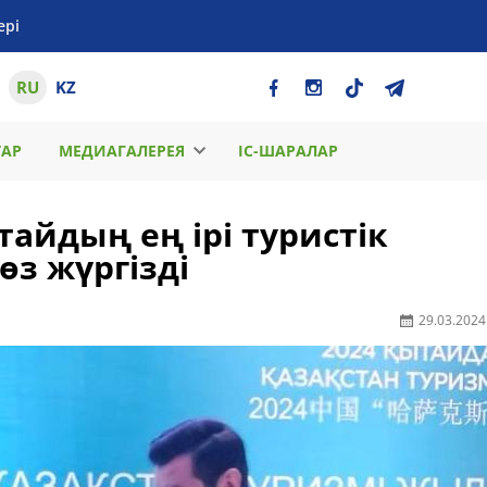
ері
RU
KZ
ТАР
МЕДИАГАЛЕРЕЯ
ІС-ШАРАЛАР
айдың ең ірі туристік
з жүргізді
29.03.2024