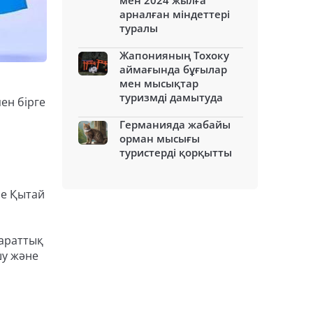
мен 2024 жылға
арналған міндеттері
туралы
Жапонияның Тохоку
аймағында бұғылар
мен мысықтар
туризмді дамытуда
ен бірге
Германияда жабайы
орман мысығы
туристерді қорқытты
не Қытай
параттық
шу және