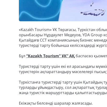
«Kazakh Tourism» ҰК Төрағасы, Түркістан об
орынбасары Нұрдәулет Медеуов, YDA Group ко
Қытайдағв ССТ компаниясының бизнес менедже
туристерді тарту бойынша келіссөздерді жүргізі
Бұл
“Kazakh Tourism” ҰК” АҚ
баспасөз қызметі
Туристерді тарту үшін екі ел арасындағы мүм
туристерін ақпараттандыру мәселелері пысық
Түркістанға туристерді тарту үшін Қытайдың
турларды ұйымдастыру, сол ақпараттық турла
жаңа туристік маршурттарды қалыптастыруды
Екіжақты белсенді шаралар жалғасады.