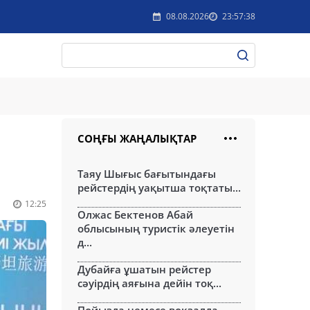
08.08.2026
23:57:38
СОҢҒЫ ЖАҢАЛЫҚТАР
Таяу Шығыс бағытындағы
рейстердің уақытша тоқтаты...
12:25
Олжас Бектенов Абай
облысының туристік әлеуетін
д...
Дубайға ұшатын рейстер
сәуірдің аяғына дейін тоқ...