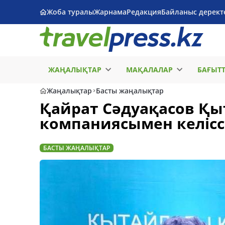
Жоба туралы
Жарнама
Редакция
Байланыс дерект
ЖАҢАЛЫҚТАР
МАҚАЛАЛАР
БАҒЫТ
Жаңалықтар
Басты жаңалықтар
Қайрат Сәдуақасов Қыт
компаниясымен келіссө
БАСТЫ ЖАҢАЛЫҚТАР