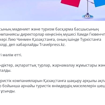
лысының мәдениет және туризм басқарма басшысының
мпаниясы директорлар кеңесінің мүшесі Хамди Гювенчп
рі Лию Чинмен Қазақстанға, оның ішінде Түркістанға
лді, деп хабарлайды Travelpress.kz.
 мәлім етті.
кіндіктер, ақпараттық турлар, жарнамалау жұмыстары жә
талды.
 туристік компанияларын Қазақстанға шақыру арқылы ақ
р бойынша арнайы туристік өнімдердің мәселелерін ше
 ұсынды.