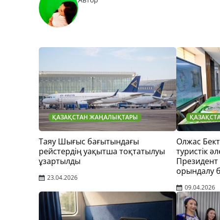
ҚАЗАҚСТАН ЖАҢАЛЫҚТАРЫ
ҚАЗАҚСТ
Таяу Шығыс бағытындағы
Олжас Бек
рейстердің уақытша тоқтатылуы
туристік әл
ұзартылды
Президент
орындалу 
23.04.2026
09.04.2026