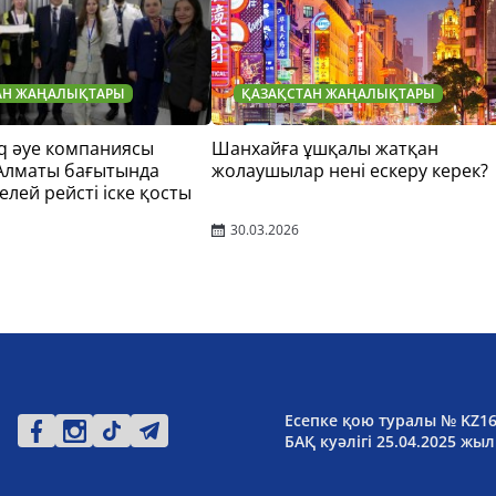
АН ЖАҢАЛЫҚТАРЫ
ҚАЗАҚСТАН ЖАҢАЛЫҚТАРЫ
q әуе компаниясы
Шанхайға ұшқалы жатқан
 Алматы бағытында
жолаушылар нені ескеру керек?
елей рейсті іске қосты
30.03.2026
Есепке қою туралы № KZ1
БАҚ куәлігі 25.04.2025 жыл