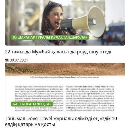
ІС-ШАРАЛАР ТУРАЛЫ ҚҰЛАҚТАНДЫРУЛАР
22 тамызда Мумбай қаласында роуд-шоу өтеді
30.07.2024
БАСТЫ ЖАҢАЛЫҚТАР
Танымал Dove Travel журналы елімізді ең үздік 10
елдің қатарына қосты