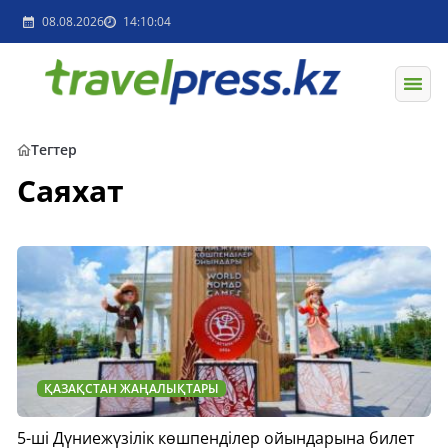
08.08.2026
14:10:04
Тегтер
Саяхат
ҚАЗАҚСТАН ЖАҢАЛЫҚТАРЫ
5-ші Дүниежүзілік көшпенділер ойындарына билет