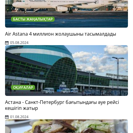
БАСТЫ ЖАҢАЛЫҚТАР
Air Astana 4 миллион жолаушыны тасымалдады
05.08.2024
ОҚИҒАЛАР
Астана - Санкт-Петербург бағытындағы әуе рейсі
кешігіп жатыр
01.08.2024