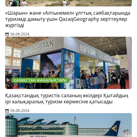
«Шарын» және «Алтынемел» ұлттық саябақтарында
туризмді дамыту үшін QazaqGeography зерттеулер
жүргізді
06.08.2024
ҚАЗАҚСТАН ЖАҢАЛЫҚТАРЫ
Қазақстандық туристік саланың өкілдері Қытайдың
ірі халықаралық туризм көрмесіне қатысады
06.08.2024