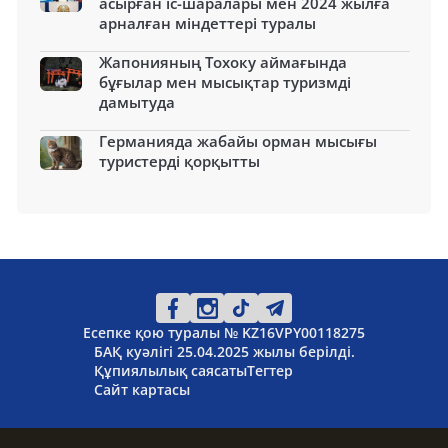
асырған іс-шаралары мен 2024 жылға
арналған міндеттері туралы
Жапонияның Тохоку аймағында
бұғылар мен мысықтар туризмді
дамытуда
Германияда жабайы орман мысығы
туристерді қорқытты
Есепке қою туралы № KZ16VPY00118275
БАҚ куәлігі 25.04.2025 жылы берілді.
Құпиялылық саясаты
Тегтер
Сайт картасы