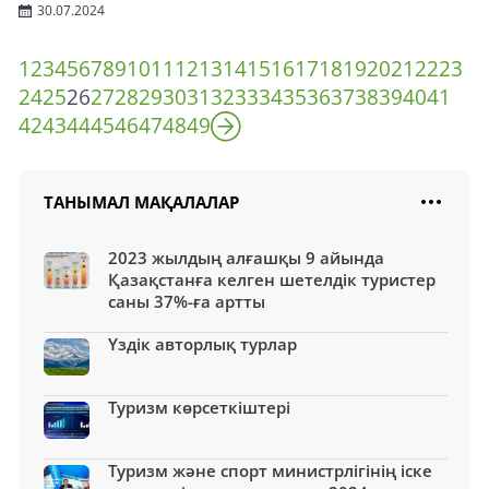
30.07.2024
1
2
3
4
5
6
7
8
9
10
11
12
13
14
15
16
17
18
19
20
21
22
23
24
25
26
27
28
29
30
31
32
33
34
35
36
37
38
39
40
41
42
43
44
45
46
47
48
49
ТАНЫМАЛ МАҚАЛАЛАР
2023 жылдың алғашқы 9 айында
Қазақстанға келген шетелдік туристер
саны 37%-ға артты
Үздік авторлық турлар
Туризм көрсеткіштері
Туризм және спорт министрлігінің іске