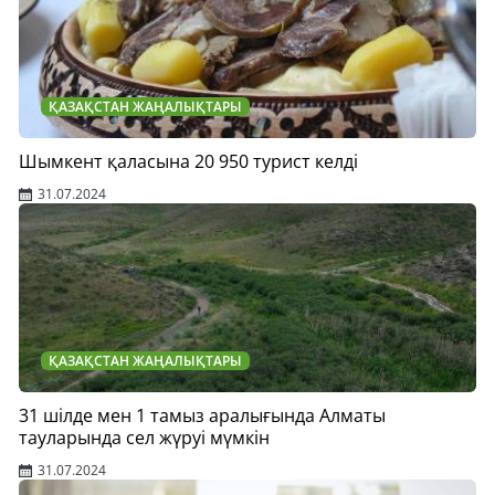
ҚАЗАҚСТАН ЖАҢАЛЫҚТАРЫ
Шымкент қаласына 20 950 турист келді
31.07.2024
ҚАЗАҚСТАН ЖАҢАЛЫҚТАРЫ
31 шілде мен 1 тамыз аралығында Алматы
тауларында сел жүруі мүмкін
31.07.2024