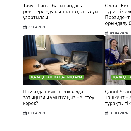
Таяу Шығыс бағытындағы
Олжас Бек
рейстердің уақытша тоқтатылуы
туристік әл
ұзартылды
Президент
орындалу 
23.04.2026
09.04.2026
ҚАЗАҚСТАН ЖАҢАЛЫҚТАРЫ
ҚАЗАҚСТ
Пойызда немесе вокзалда
Qanot Shar
затыңызды ұмытсаңыз не істеу
Ташкент –
керек?
тұрақты тік
01.04.2026
31.03.2026