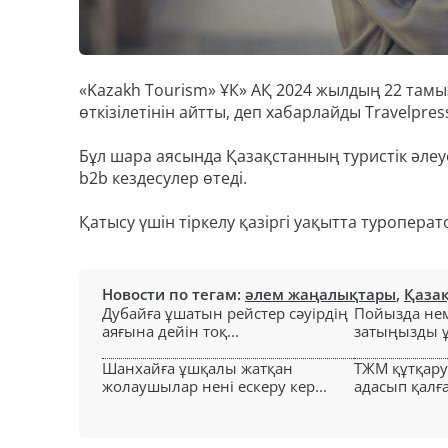
«Kazakh Tourism» ҰК» АҚ 2024 жылдың 22 там
өткізілетінін айтты, деп хабарлайды Travelpress
Бұл шара аясында Қазақстанның туристік әлеуе
b2b кездесулер өтеді.
Қатысу үшін тіркелу қазіргі уақытта туроперат
Новости по тегам:
әлем жаңалықтары
,
Қаза
Дубайға ұшатын рейстер сәуірдің
Пойызда нем
аяғына дейін тоқ...
затыңызды ұм
Шанхайға ұшқалы жатқан
ТЖМ құтқар
жолаушылар нені ескеру кер...
адасып қалға