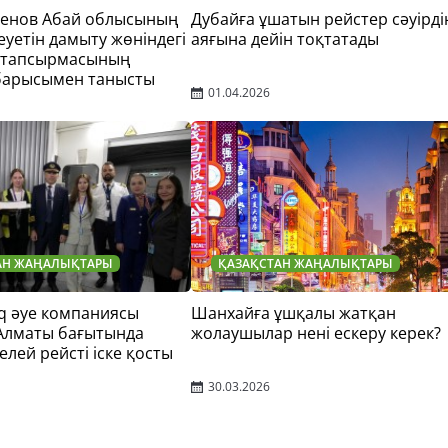
тенов Абай облысының
Дубайға ұшатын рейстер сәуірді
еуетін дамыту жөніндегі
аяғына дейін тоқтатады
 тапсырмасының
барысымен танысты
01.04.2026
АН ЖАҢАЛЫҚТАРЫ
ҚАЗАҚСТАН ЖАҢАЛЫҚТАРЫ
q әуе компаниясы
Шанхайға ұшқалы жатқан
 Алматы бағытында
жолаушылар нені ескеру керек?
елей рейсті іске қосты
30.03.2026