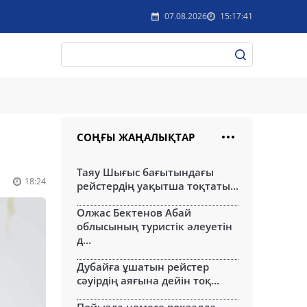
07.08.2026
15:17:41
СОҢҒЫ ЖАҢАЛЫҚТАР
Таяу Шығыс бағытындағы
18:24
рейстердің уақытша тоқтаты...
Олжас Бектенов Абай
облысының туристік әлеуетін
д...
Дубайға ұшатын рейстер
сәуірдің аяғына дейін тоқ...