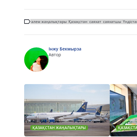
әлем жаңалықтары
Қазақстан
саяхат
саяхатшы
Үндіста
Інжу Бекмырза
Автор
ҚАЗАҚСТАН ЖАҢАЛЫҚТАРЫ
ҚАЗАҚСТ