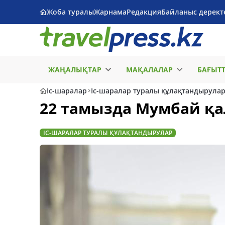
Жоба туралы
Жарнама
Редакция
Байланыс дерект
ЖАҢАЛЫҚТАР
МАҚАЛАЛАР
БАҒЫТ
Іс-шаралар
Іс-шаралар туралы құлақтандырула
22 тамызда Мумбай қа
ІС-ШАРАЛАР ТУРАЛЫ ҚҰЛАҚТАНДЫРУЛАР