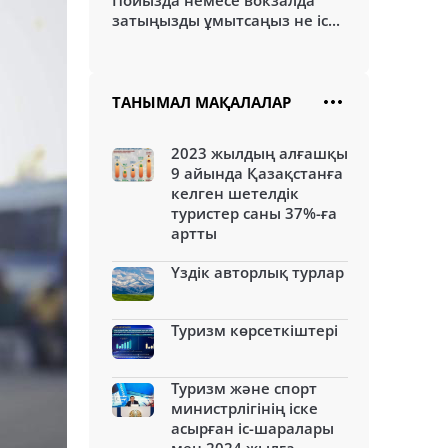
Пойызда немесе вокзалда
затыңызды ұмытсаңыз не іс...
ТАНЫМАЛ МАҚАЛАЛАР
2023 жылдың алғашқы
9 айында Қазақстанға
келген шетелдік
туристер саны 37%-ға
артты
Үздік авторлық турлар
Туризм көрсеткіштері
Туризм және спорт
министрлігінің іске
асырған іс-шаралары