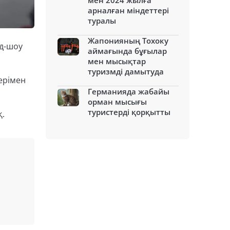
мен 2024 жылға
арналған міндеттері
туралы
Жапонияның Тохоку
уд-шоу
аймағында бұғылар
мен мысықтар
туризмді дамытуда
дерімен
Германияда жабайы
орман мысығы
туристерді қорқытты
қ.