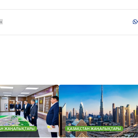
н
АН ЖАҢАЛЫҚТАРЫ
ҚАЗАҚСТАН ЖАҢАЛЫҚТАРЫ