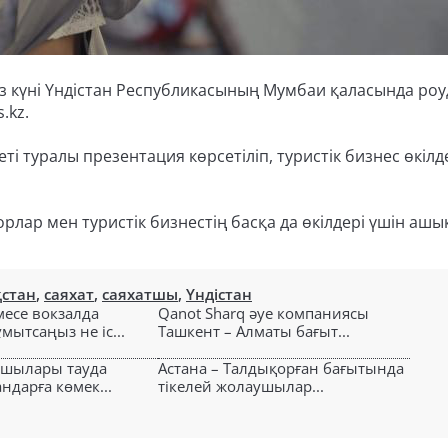
ыз күні Үндістан Республикасының Мумбаи қаласында ро
.kz.
ті туралы презентация көрсетіліп, туристік бизнес өкіл
орлар мен туристік бизнестің басқа да өкілдері үшін ашы
қстан
,
саяхат
,
саяхатшы
,
Үндістан
есе вокзалда
Qanot Sharq әуе компаниясы
ытсаңыз не іс...
Ташкент – Алматы бағыт...
ушылары тауда
Астана – Талдықорған бағытында
ндарға көмек...
тікелей жолаушылар...