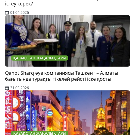
істеу керек?
01.04.2026
ҚАЗАҚСТАН ЖАҢАЛЫҚТАРЫ
Qanot Sharq әуе компаниясы Ташкент – Алматы
бағытында тұрақты тікелей рейсті іске қосты
31.03.2026
ҚАЗАҚСТАН ЖАҢАЛЫҚТАРЫ