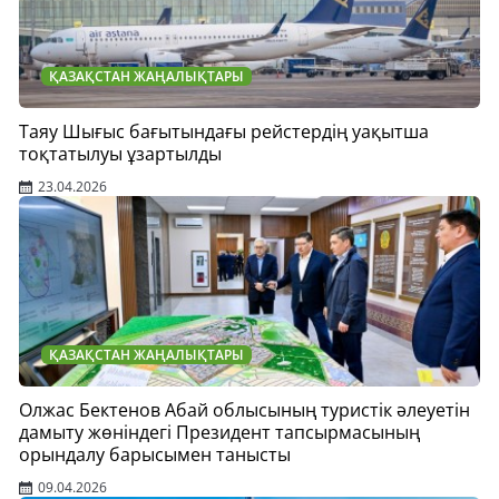
ҚАЗАҚСТАН ЖАҢАЛЫҚТАРЫ
Таяу Шығыс бағытындағы рейстердің уақытша
тоқтатылуы ұзартылды
23.04.2026
ҚАЗАҚСТАН ЖАҢАЛЫҚТАРЫ
Олжас Бектенов Абай облысының туристік әлеуетін
дамыту жөніндегі Президент тапсырмасының
орындалу барысымен танысты
09.04.2026