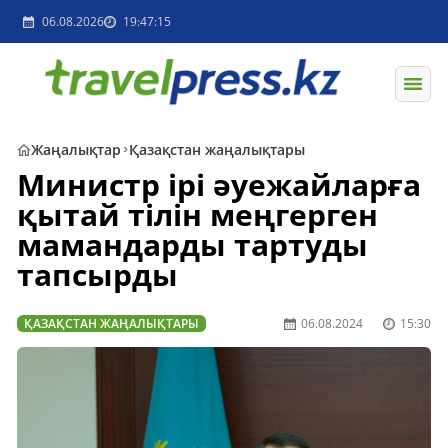
06.08.2026
19:47:15
Жаңалықтар
Қазақстан жаңалықтары
Министр ірі әуежайларға
қытай тілін меңгерген
мамандарды тартуды
тапсырды
ҚАЗАҚСТАН ЖАҢАЛЫҚТАРЫ
06.08.2024
15:30