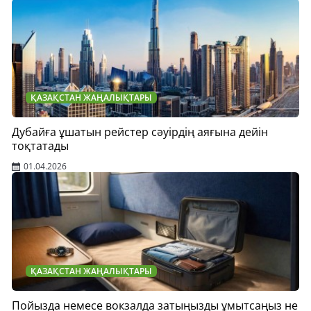
ҚАЗАҚСТАН ЖАҢАЛЫҚТАРЫ
Дубайға ұшатын рейстер сәуірдің аяғына дейін
тоқтатады
01.04.2026
ҚАЗАҚСТАН ЖАҢАЛЫҚТАРЫ
Пойызда немесе вокзалда затыңызды ұмытсаңыз не