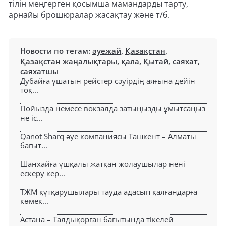
тілін меңгерген қосымша мамандарды тарту,
арнайы брошюралар жасақтау және т/б.
Новости по тегам:
әуежай
,
Қазақстан
,
Қазақстан жаңалықтары
,
қала
,
Қытай
,
саяхат
,
саяхатшы
Дубайға ұшатын рейстер сәуірдің аяғына дейін
тоқ...
Пойызда немесе вокзалда затыңызды ұмытсаңыз
не іс...
Qanot Sharq әуе компаниясы Ташкент – Алматы
бағыт...
Шанхайға ұшқалы жатқан жолаушылар нені
ескеру кер...
ТЖМ құтқарушылары тауда адасып қалғандарға
көмек...
Астана – Талдықорған бағытында тікелей