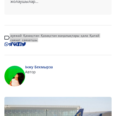
жолаушылар...
әуежай
Қазақстан
Қазақстан жаңалықтары
қала
Қытай
саяхат
саяхатшы
Інжу Бекмырза
Автор