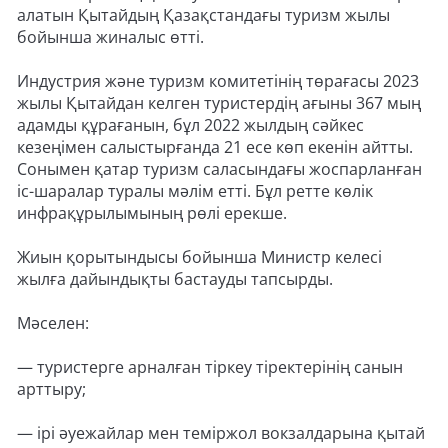
алатын Қытайдың Қазақстандағы туризм жылы
бойынша жиналыс өтті.
Индустрия және туризм комитетінің төрағасы 2023
жылы Қытайдан келген туристердің ағыны 367 мың
адамды құрағанын, бұл 2022 жылдың сәйкес
кезеңімен салыстырғанда 21 есе көп екенін айтты.
Сонымен қатар туризм саласындағы жоспарланған
іс-шаралар туралы мәлім етті. Бұл ретте көлік
инфрақұрылымының рөлі ерекше.
Жиын қорытындысы бойынша Министр келесі
жылға дайындықты бастауды тапсырды.
Мәселен:
— туристерге арналған тіркеу тіректерінің санын
арттыру;
— ірі әуежайлар мен теміржол вокзалдарына қытай