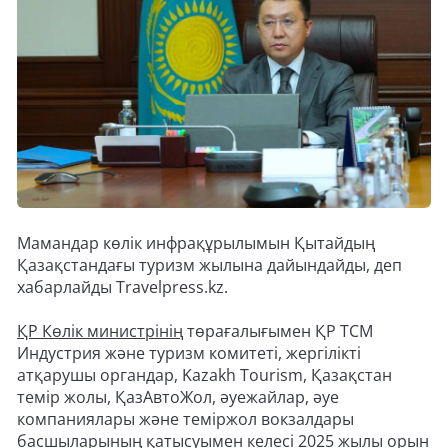
Мамандар көлік инфрақұрылымын Қытайдың
Қазақстандағы туризм жылына дайындайды, деп
хабарлайды Travelpress.kz.
ҚР Көлік министрінің
төрағалығымен ҚР ТСМ
Индустрия және туризм комитеті, жергілікті
атқарушы органдар, Kazakh Tourism, Қазақстан
темір жолы, ҚазАвтоЖол, әуежайлар, әуе
компаниялары және теміржол вокзалдары
басшыларының қатысуымен келесі 2025 жылы орын