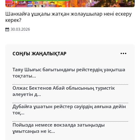
Шанхайға ұшқалы жатқан жолаушылар нені ескеру
керек?
30.03.2026
СОҢҒЫ ЖАҢАЛЫҚТАР
Таяу Шығыс бағытындағы рейстердің уақытша
тоқтаты...
Олжас Бектенов Абай облысының туристік
әлеуетін д...
Дубайға ұшатын рейстер сәуірдің аяғына дейін
тоқ...
Пойызда немесе вокзалда затыңызды
ұмытсаңыз не іс...