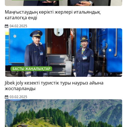
Маңғыстаудың көрікті жерлері итальяндық
каталогқа енді
04.02.2025
БАСТЫ ЖАҢАЛЫҚТАР
Jibek joly кезекті туристік туры наурыз айына
жоспарланды
03.02.2025