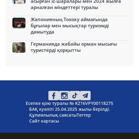
асырған іс-шаралары мен 2024 жылға
арналған міндеттері туралы
Жапонияның Тохоку аймағында
бұғылар мен мысықтар туризмді
дамытуда
Германияда жабайы орман мысығы
туристерді қорқытты
Есепке қою туралы № KZ16VPY00118275
БАҚ куәлігі 25.04.2025 жылы берілді.
Құпиялылық саясаты
Тегтер
Сайт картасы