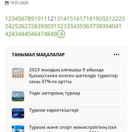
15.01.2025
1
2
3
4
5
6
7
8
9
10
11
12
13
14
15
16
17
18
19
20
21
22
23
24
25
26
27
28
29
30
31
32
33
34
35
36
37
38
39
40
41
42
43
44
45
46
47
48
49
ТАНЫМАЛ МАҚАЛАЛАР
2023 жылдың алғашқы 9 айында
Қазақстанға келген шетелдік туристер
саны 37%-ға артты
Үздік авторлық турлар
Туризм көрсеткіштері
Туризм және спорт министрлігінің іске