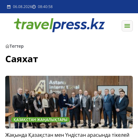
06.08.2026
08:40:58
Тегтер
Саяхат
ҚАЗАҚСТАН ЖАҢАЛЫҚТАРЫ
​Жақында Қазақстан мен Үндістан арасында тікелей