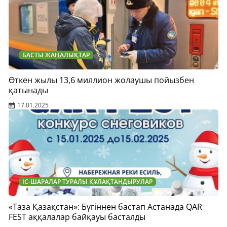
БАСТЫ ЖАҢАЛЫҚТАР
Өткен жылы 13,6 миллион жолаушы пойызбен
қатынады
17.01.2025
ІС-ШАРАЛАР ТУРАЛЫ ҚҰЛАҚТАНДЫРУЛАР
«Таза Қазақстан»: Бүгіннен бастап Астанада QAR
FEST аққалалар байқауы басталды