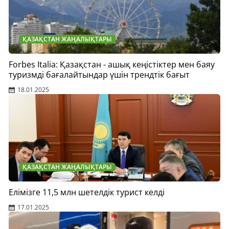
ҚАЗАҚСТАН ЖАҢАЛЫҚТАРЫ
Forbes Italia: Қазақстан - ашық кеңістіктер мен баяу
туризмді бағалайтындар үшін трендтік бағыт
18.01.2025
ҚАЗАҚСТАН ЖАҢАЛЫҚТАРЫ
Елімізге 11,5 млн шетелдік турист келді
17.01.2025