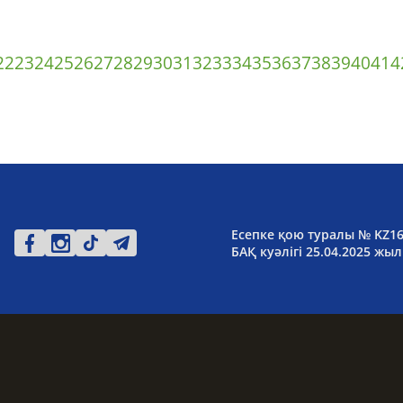
22
23
24
25
26
27
28
29
30
31
32
33
34
35
36
37
38
39
40
41
4
Есепке қою туралы № KZ1
БАҚ куәлігі 25.04.2025 жыл