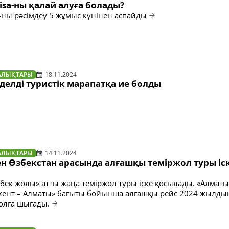
sa-ны қалай алуға болады?
-ны рәсімдеу 5 жұмыс күнінен аспайды
АЛЫҚТАРЫ
18.11.2024
делді туристік марапатқа ие болды
АЛЫҚТАРЫ
14.11.2024
н Өзбекстан арасында алғашқы теміржол туры іс
ібек жолы» атты жаңа теміржол туры іске қосылады. «Алматы
шкент – Алматы» бағыты бойынша алғашқы рейс 2024 жылды
олға шығады.