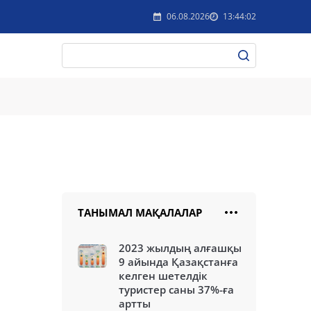
06.08.2026
13:44:02
ТАНЫМАЛ МАҚАЛАЛАР
2023 жылдың алғашқы
9 айында Қазақстанға
келген шетелдік
туристер саны 37%-ға
артты