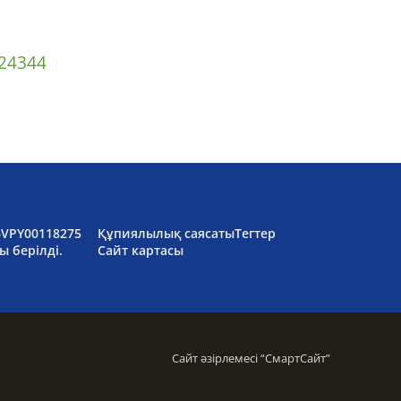
2
43
44
6VPY00118275
Құпиялылық саясаты
Тегтер
ы берілді.
Сайт картасы
Сайт әзірлемесі “
СмартСайт
”