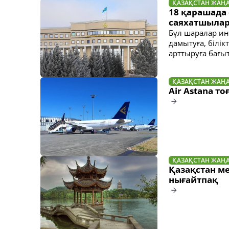
ҚАЗАҚСТАН ЖАҢ
18 қарашада 
саяхатшылар 
Бұл шаралар ин
дамытуға, білі
арттыруға бағы
ҚАЗАҚСТАН ЖАҢ
Air Astana т
ҚАЗАҚСТАН ЖАҢ
Қазақстан м
нығайтпақ