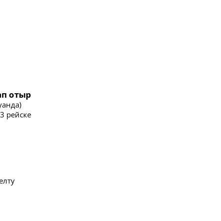
ап отыр
уанда)
73 рейске
елту