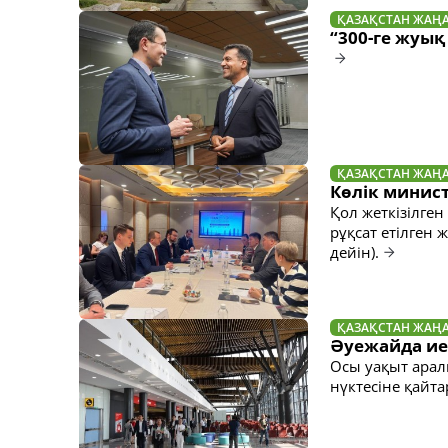
ҚАЗАҚСТАН ЖАҢ
“300-ге жуық
ҚАЗАҚСТАН ЖАҢ
Көлік минис
Қол жеткізілген
рұқсат етілген 
дейін).
ҚАЗАҚСТАН ЖАҢ
Әуежайда ие
Осы уақыт арал
нүктесіне қайт