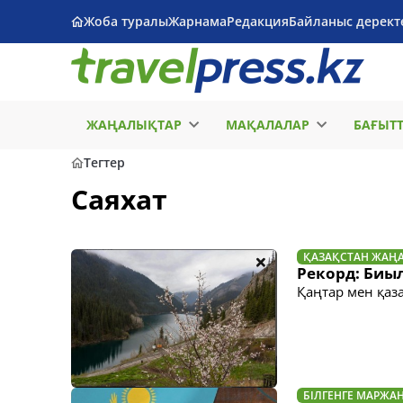
Жоба туралы
Жарнама
Редакция
Байланыс дерект
ЖАҢАЛЫҚТАР
МАҚАЛАЛАР
БАҒЫТ
Тегтер
Саяхат
ҚАЗАҚСТАН ЖАҢ
Рекорд: Биы
Қаңтар мен қаз
БІЛГЕНГЕ МАРЖА