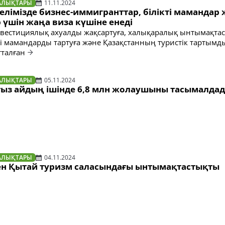
АЛЫҚТАРЫ
11.11.2024
елімізде бизнес-иммигранттар, білікті мамандар
үшін жаңа виза күшіне енеді
вестициялық ахуалды жақсартуға, халықаралық ынтымақта
кті мамандарды тартуға және Қазақстанның туристік тартым
тталған
АЛЫҚТАРЫ
05.11.2024
оғыз айдың ішінде 6,8 млн жолаушыны тасымалда
АЛЫҚТАРЫ
04.11.2024
ен Қытай туризм саласындағы ынтымақтастықты