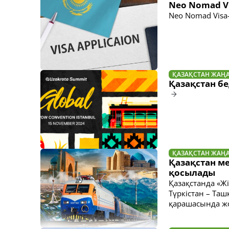
Neo Nomad Vi
Neo Nomad Visa
ҚАЗАҚСТАН ЖАҢ
Қазақстан бе
ҚАЗАҚСТАН ЖАҢ
Қазақстан ме
қосылады
Қазақстанда «Ж
Түркістан – Та
қарашасында ж