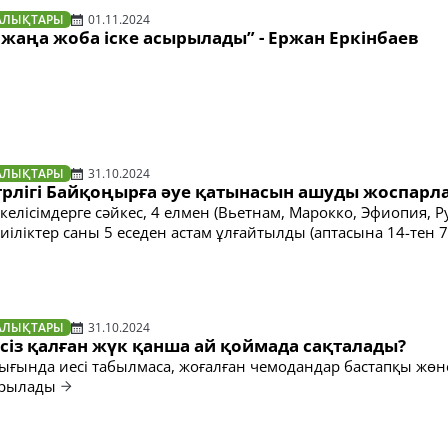
АЛЫҚТАРЫ
01.11.2024
 жаңа жоба іске асырылады” - Ержан Еркінбаев
АЛЫҚТАРЫ
31.10.2024
трлігі Байқоңырға әуе қатынасын ашуды жоспарл
 келісімдерге сәйкес, 4 елмен (Вьетнам, Марокко, Эфиопия, Р
жиіліктер саны 5 еседен астам ұлғайтылды (аптасына 14-тен 
АЛЫҚТАРЫ
31.10.2024
сіз қалған жүк қанша ай қоймада сақталады?
ығында иесі табылмаса, жоғалған чемодандар бастапқы жөн
арылады