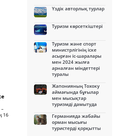
Үздік авторлық турлар
Туризм көрсеткіштері
Туризм және спорт
министрлігінің іске
асырған іс-шаралары
мен 2024 жылға
арналған міндеттері
туралы
Жапонияның Тохоку
аймағында бұғылар
ке
мен мысықтар
туризмді дамытуда
 –
ң 16
Германияда жабайы
орман мысығы
туристерді қорқытты