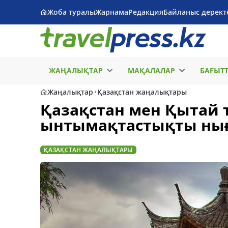
Жоба туралы
Жарнама
Редакция
Байланыс дерект
ЖАҢАЛЫҚТАР
МАҚАЛАЛАР
БАҒЫТ
Жаңалықтар
Қазақстан жаңалықтары
Қазақстан мен Қытай 
ынтымақтастықты ны
ҚАЗАҚСТАН ЖАҢАЛЫҚТАРЫ