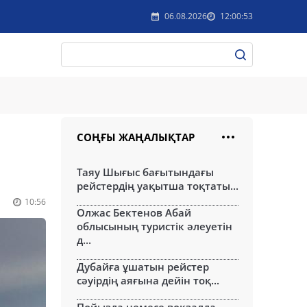
06.08.2026
12:00:53
СОҢҒЫ ЖАҢАЛЫҚТАР
Таяу Шығыс бағытындағы
рейстердің уақытша тоқтаты...
10:56
Олжас Бектенов Абай
облысының туристік әлеуетін
д...
Дубайға ұшатын рейстер
сәуірдің аяғына дейін тоқ...