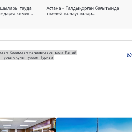
ушылары тауда
Астана – Талдықорған бағытында
ндарға көмек...
тікелей жолаушылар...
стан
Қазақстан жаңалықтары
қала
Қытай
р
турдың құны
туризм
Туризм