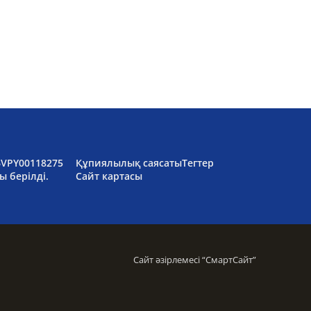
6VPY00118275
Құпиялылық саясаты
Тегтер
ы берілді.
Сайт картасы
Сайт әзірлемесі “
СмартСайт
”