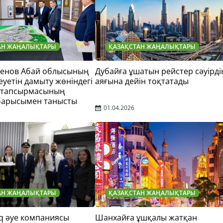
АН ЖАҢАЛЫҚТАРЫ
ҚАЗАҚСТАН ЖАҢАЛЫҚТАРЫ
тенов Абай облысының
Дубайға ұшатын рейстер сәуірді
еуетін дамыту жөніндегі
аяғына дейін тоқтатады
 тапсырмасының
барысымен танысты
01.04.2026
АН ЖАҢАЛЫҚТАРЫ
ҚАЗАҚСТАН ЖАҢАЛЫҚТАРЫ
q әуе компаниясы
Шанхайға ұшқалы жатқан