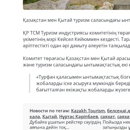
Қазақстан мен Қытай туризм саласындағы ынт
ҚР ТСМ Туризм индустриясы комитетінің төра
үкіметінің мэрі Кейсел Кейюммен кездесті. Т
әріптестікті одан әрі дамыту әлеуетін талқылад
Комитет төрағасы Қазақстан мен Қытай арас
және туризм саласындағы ынтымақтастық екі е
«Турфан қаласымен ынтымақтастық бізге
жобаларды іске асыруға мүмкіндік береді
бағытталған екіжақты жобаларды жүзеге 
Новости по тегам:
Kazakh Tourism
,
белсенді 
қала
,
Қытай
,
Нұртас Кәріпбаев
,
саяхат
,
саях
Дубайға ұшатын рейстер сәуірдің
Пойызда нем
аяғына дейін тоқ...
затыңызды ұм