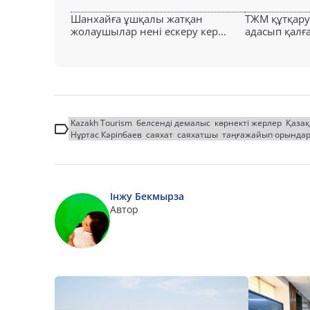
Шанхайға ұшқалы жатқан
ТЖМ құтқар
жолаушылар нені ескеру кер...
адасып қалға
Kazakh Tourism
белсенді демалыс
көрнекті жерлер
Қазақ
Нұртас Кәріпбаев
саяхат
саяхатшы
таңғажайып орында
Інжу Бекмырза
Автор