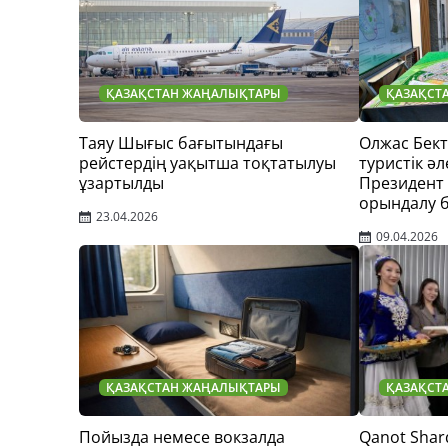
ҚАЗАҚСТАН ЖАҢАЛЫҚТАРЫ
ҚАЗАҚСТ
Таяу Шығыс бағытындағы
Олжас Бек
рейстердің уақытша тоқтатылуы
туристік әл
ұзартылды
Президент
орындалу 
23.04.2026
09.04.2026
ҚАЗАҚСТАН ЖАҢАЛЫҚТАРЫ
ҚАЗАҚСТ
Пойызда немесе вокзалда
Qanot Shar