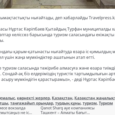
ымақтастықты нығайтады, деп хабарлайды Travelpress.k
ғасы Нұртас Кәріпбаев Қытайдың Турфан муниципалды х
араптар келіссөз барысында туризм саласындағы екіжақты
ы.
ындағы қарым-қатынасты нығайтуда өзара іс-қимылдың
л үшін жаңа мүмкіндіктер ашатынын атап өтті.
 туризм саласында тәжірибе алмасуға және өзара тиімді
. Сондай-ақ біз елдеріміздің туристік тартымдылығын ар
асыру мүмкіндігін қарастырамыз», - деді Нұртас Кәріпба
демалыс
,
көрнекті жерлер
,
Қазақстан
,
Қазақстан жаңалық
атшы
,
таңғажайып орындар
,
турдың құны
,
туризм
,
Туризм
есе вокзалда
Qanot Sharq әуе компаниясы
ытсаңыз не іс...
Ташкент – Алматы бағыт...