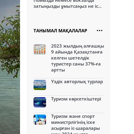
Пойызда немесе вокзалда
затыңызды ұмытсаңыз не іс...
ТАНЫМАЛ МАҚАЛАЛАР
2023 жылдың алғашқы
9 айында Қазақстанға
келген шетелдік
туристер саны 37%-ға
артты
Үздік авторлық турлар
Туризм көрсеткіштері
Туризм және спорт
министрлігінің іске
асырған іс-шаралары