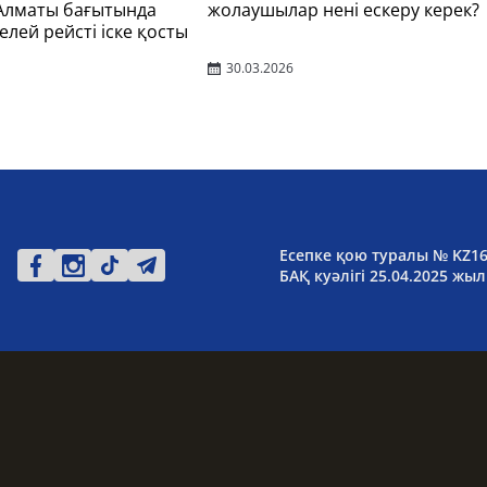
 Алматы бағытында
жолаушылар нені ескеру керек?
елей рейсті іске қосты
30.03.2026
Есепке қою туралы № KZ1
БАҚ куәлігі 25.04.2025 жыл