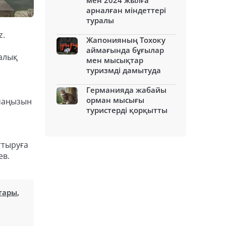
мен 2024 жылға
арналған міндеттері
туралы
z.
Жапонияның Тохоку
аймағында бұғылар
алық
мен мысықтар
туризмді дамытуда
Германияда жабайы
орман мысығы
 маңызын
туристерді қорқытты
ттыруға
ев.
тары
,